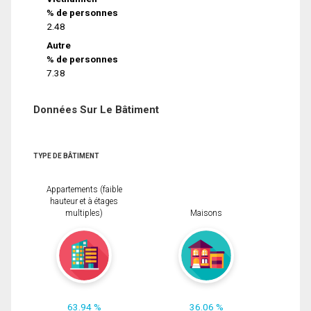
% de personnes
2.48
Autre
% de personnes
7.38
Données Sur Le Bâtiment
TYPE DE BÂTIMENT
Appartements (faible
hauteur et à étages
multiples)
Maisons
63.94 %
36.06 %