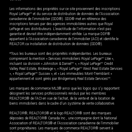
Les informations des propriétés sur ce site proviennent des inscriptions
Royal LePage
MD
et du service de distribution de données de l'Association
canadienne de l’immobilier (SDD®). SDD® met en référence des
inscriptions tenues par des agences immobilières autres que Royal
LePage et ses distributeurs. L'exactitude de l'information n'est pas
garantie et devrait être indépendamment vérifiée. La marque DDF®
appartient à l'Association canadienne de l’immobilier (ACI) et identifie le
REALTOR.ca Installation de distribution de données (SDD®).
*Tous les bureaux sont des propriétés indépendantes. Les bureaux
comprenant la mention « Services immobiliers Royal LePage
MD
Ltée »,
incluant sa division « Johnston & Daniel
MD
», « Royal LePage
MD
Credit
Valley Real Estate, Brokerage », « Royal LePage
MD
West Real Estate Services
», « Royal LePage
MD
Sussex », et « Les immeubles Mont-Tremblant »
appartiennent et sont gérés par Bridgemarq Real Estate Services
MD
.
Les marques de commerce MLS® ainsi que les logos qui s'y rapportent
désignent les services professionnels rendus par les membres
REALTORS® de l'ACI en vue de l'achat, de la vente et de la location de
biens immobiliers dans le cadre d'un système de vente collaborative.
REALTOR®, REALTORS® et le logo REALTOR® sont des marques
déposées de REALTOR® Canada Inc., une compagnie dont la National
Association of REALTORS® et l'Association canadienne de l’immobilier
sont propriétaires. Les marques de commerce REALTOR® servent à