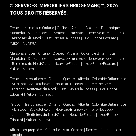
© SERVICES IMMOBILIERS BRIDGEMARQ
, 2026.
MD
TOUS DROITS RÉSERVÉS.
Trouver une maison
Ontario
|
Québec
|
Alberta
|
Colombie-Britannique
|
Manitoba
|
Saskatchewan
|
Nouveau-Brunswick
|
Terre-Neuve-et-Labrador
|
Territoires du Nord-Ouest
|
Nouvelle-Écosse
|
Île-du-Prince-Édouard
|
Yukon
|
Nunavut
.
Maisons à louer -
Ontario
|
Québec
|
Alberta
|
Colombie-Britannique
|
Manitoba
|
Saskatchewan
|
Nouveau-Brunswick
|
Terre-Neuve-et-Labrador
|
Territoires du Nord-Ouest
|
Nouvelle-Écosse
|
Île-du-Prince-Édouard
|
Yukon
|
Nunavut
.
Trouver des courtiers en
Ontario
|
Québec
|
Alberta
|
Colombie-Britannique
|
Manitoba
|
Saskatchewan
|
Nouveau-Brunswick
|
Terre-Neuve-et-
Labrador
|
Territoires du Nord-Ouest
|
Nouvelle-Écosse
|
Île-du-Prince-
Édouard
|
Yukon
|
Nunavut
Parcourir les bureaux en
Ontario
|
Québec
|
Alberta
|
Colombie-Britannique
|
Manitoba
|
Saskatchewan
|
Nouveau-Brunswick
|
Terre-Neuve-et-
Labrador
|
Territoires du Nord-Ouest
|
Nouvelle-Écosse
|
Île-du-Prince-
Édouard
|
Yukon
|
Nunavut
Afficher les propriétés résidentielles au Canada
|
Dernières inscriptions au
Canada