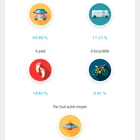
69.83 %
11.21 %
À pied
À bicyclette
14.81 %
0.41 %
Par tout autre moyen