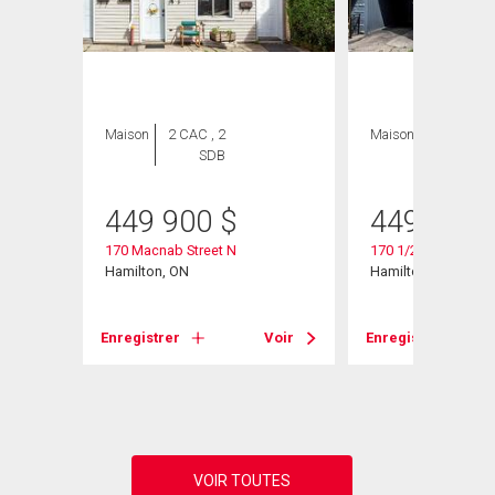
GE
Maison
2 CAC , 2
Maison
2 CAC , 2
SDB
SDB
449 900
$
449 900
170 Macnab Street N
170 1/2 Macnab Str
Hamilton, ON
Hamilton, ON
Enregistrer
Voir
Enregistrer
Voir