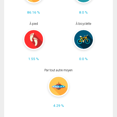
86.16 %
8.0 %
À pied
À bicyclette
1.55 %
0.0 %
Par tout autre moyen
4.29 %