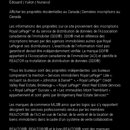
Édouard
|
Yukon
|
Nunavut
Afficher les propriétés résidentielles au Canada
|
Dernières inscriptions au
Canada
Les informations des propriétés sur ce site proviennent des inscriptions
Royal LePage
MD
et du service de distribution de données de l'Association
canadienne de l’immobilier (SDD®). SDD® met en référence des
inscriptions tenues par des agences immobilières autres que Royal
LePage et ses distributeurs. L'exactitude de l'information n'est pas
garantie et devrait être indépendamment vérifiée. La marque DDF®
appartient à l'Association canadienne de l’immobilier (ACI) et identifie le
REALTOR.ca Installation de distribution de données (SDD®).
*Tous les bureaux sont des propriétés indépendantes. Les bureaux
comprenant la mention « Services immobiliers Royal LePage
MD
Ltée »,
incluant sa division « Johnston & Daniel
MD
», « Royal LePage
MD
Credit
Valley Real Estate, Brokerage », « Royal LePage
MD
West Real Estate Services
», « Royal LePage
MD
Sussex », et « Les immeubles Mont-Tremblant »
appartiennent et sont gérés par Bridgemarq Real Estate Services
MD
.
Les marques de commerce MLS® ainsi que les logos qui s'y rapportent
désignent les services professionnels rendus par les membres
REALTORS® de l'ACI en vue de l'achat, de la vente et de la location de
biens immobiliers dans le cadre d'un système de vente collaborative.
REALTOR®, REALTORS® et le logo REALTOR® sont des marques