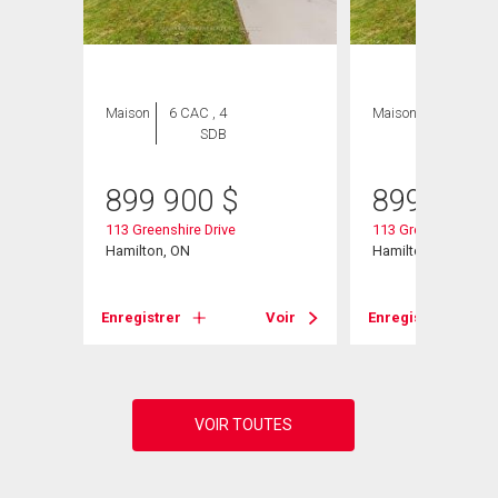
Maison
6 CAC , 4
Maison
6 CAC , 4
SDB
SDB
899 900
$
899 900
113 Greenshire Drive
113 Greenshire Driv
Hamilton, ON
Hamilton, ON
Voir
Enregistrer
Voir
Enregistrer