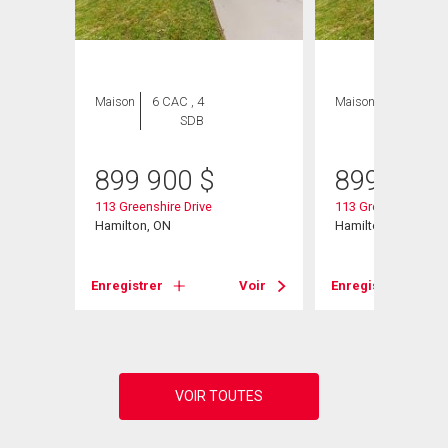
Maison
6 CAC , 4
Maison
6 CAC , 4
SDB
SDB
899 900
$
899 900
113 Greenshire Drive
113 Greenshire Driv
Hamilton, ON
Hamilton, ON
Voir
Enregistrer
Voir
Enregistrer