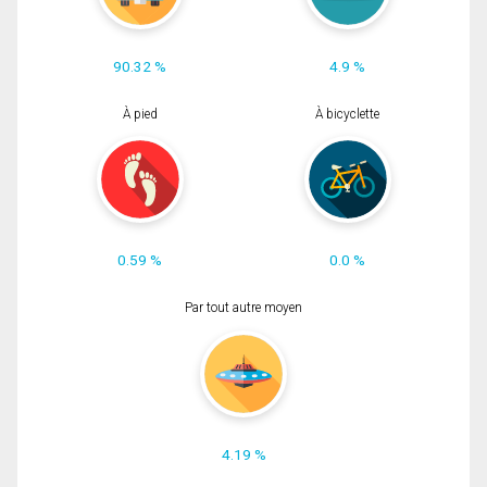
90.32 %
4.9 %
À pied
À bicyclette
0.59 %
0.0 %
Par tout autre moyen
4.19 %