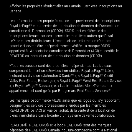
Afficher les propriétés résidentielles au Canada
|
Dernières inscriptions au
Canada
Les informations des propriétés sur ce site proviennent des inscriptions
Royal LePage
MD
et du service de distribution de données de l'Association
canadienne de l’immobilier (SDD®). SDD® met en référence des
inscriptions tenues par des agences immobilières autres que Royal
LePage et ses distributeurs. L'exactitude de l'information n'est pas
garantie et devrait être indépendamment vérifiée. La marque DDF®
appartient à l'Association canadienne de l’immobilier (ACI) et identifie le
REALTOR.ca Installation de distribution de données (SDD®).
*Tous les bureaux sont des propriétés indépendantes. Les bureaux
comprenant la mention « Services immobiliers Royal LePage
MD
Ltée »,
incluant sa division « Johnston & Daniel
MD
», « Royal LePage
MD
Credit
Valley Real Estate, Brokerage », « Royal LePage
MD
West Real Estate Services
», « Royal LePage
MD
Sussex », et « Les immeubles Mont-Tremblant »
appartiennent et sont gérés par Bridgemarq Real Estate Services
MD
.
Les marques de commerce MLS® ainsi que les logos qui s'y rapportent
désignent les services professionnels rendus par les membres
REALTORS® de l'ACI en vue de l'achat, de la vente et de la location de
biens immobiliers dans le cadre d'un système de vente collaborative.
REALTOR®, REALTORS® et le logo REALTOR® sont des marques
déposées de REALTOR® Canada Inc., une compagnie dont la National