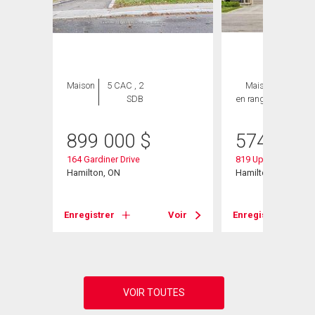
Maison
5 CAC , 2
Maison
3 CAC ,
SDB
en rangée
3 SDB
899 000
$
574 900
oad W
164 Gardiner Drive
819 Upper Paradise
Hamilton, ON
Hamilton, ON
Voir
Enregistrer
Voir
Enregistrer