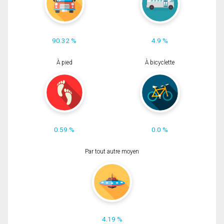
90.32 %
4.9 %
À pied
À bicyclette
0.59 %
0.0 %
Par tout autre moyen
4.19 %