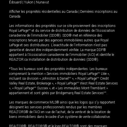
Édouard
|
Yukon
|
Nunavut
Afficher les propriétés résidentielles au Canada
|
Dernières inscriptions au
Canada
Les informations des propriétés sur ce site proviennent des inscriptions
Royal LePage
MD
et du service de distribution de données de l'Association
canadienne de l’immobilier (SDD®). SDD® met en référence des
inscriptions tenues par des agences immobilières autres que Royal
LePage et ses distributeurs. L'exactitude de l'information n'est pas
garantie et devrait être indépendamment vérifiée. La marque DDF®
appartient à l'Association canadienne de l’immobilier (ACI) et identifie le
REALTOR.ca Installation de distribution de données (SDD®).
*Tous les bureaux sont des propriétés indépendantes. Les bureaux
comprenant la mention « Services immobiliers Royal LePage
MD
Ltée »,
incluant sa division « Johnston & Daniel
MD
», « Royal LePage
MD
Credit
Valley Real Estate, Brokerage », « Royal LePage
MD
West Real Estate Services
», « Royal LePage
MD
Sussex », et « Les immeubles Mont-Tremblant »
appartiennent et sont gérés par Bridgemarq Real Estate Services
MD
.
Les marques de commerce MLS® ainsi que les logos qui s'y rapportent
désignent les services professionnels rendus par les membres
REALTORS® de l'ACI en vue de l'achat, de la vente et de la location de
biens immobiliers dans le cadre d'un système de vente collaborative.
REALTOR®, REALTORS® et le logo REALTOR® sont des marques