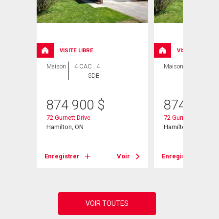
VISITE LIBRE
VISITE LIBRE
Maison
4 CAC , 4
Maison
5 CAC , 4
SDB
SDB
874 900
$
874 900
72 Gurnett Drive
72 Gurnett Drive
Hamilton, ON
Hamilton, ON
Voir
Enregistrer
Voir
Enregistrer