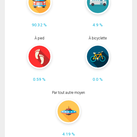
90.32 %
4.9 %
À pied
À bicyclette
0.59 %
0.0 %
Par tout autre moyen
4.19 %