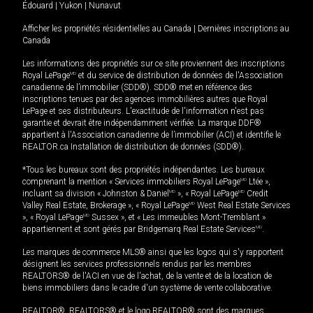
Édouard
|
Yukon
|
Nunavut
Afficher les propriétés résidentielles au Canada
|
Dernières inscriptions au
Canada
Les informations des propriétés sur ce site proviennent des inscriptions
Royal LePage
MD
et du service de distribution de données de l'Association
canadienne de l’immobilier (SDD®). SDD® met en référence des
inscriptions tenues par des agences immobilières autres que Royal
LePage et ses distributeurs. L'exactitude de l'information n'est pas
garantie et devrait être indépendamment vérifiée. La marque DDF®
appartient à l'Association canadienne de l’immobilier (ACI) et identifie le
REALTOR.ca Installation de distribution de données (SDD®).
*Tous les bureaux sont des propriétés indépendantes. Les bureaux
comprenant la mention « Services immobiliers Royal LePage
MD
Ltée »,
incluant sa division « Johnston & Daniel
MD
», « Royal LePage
MD
Credit
Valley Real Estate, Brokerage », « Royal LePage
MD
West Real Estate Services
», « Royal LePage
MD
Sussex », et « Les immeubles Mont-Tremblant »
appartiennent et sont gérés par Bridgemarq Real Estate Services
MD
.
Les marques de commerce MLS® ainsi que les logos qui s'y rapportent
désignent les services professionnels rendus par les membres
REALTORS® de l'ACI en vue de l'achat, de la vente et de la location de
biens immobiliers dans le cadre d'un système de vente collaborative.
REALTOR®, REALTORS® et le logo REALTOR® sont des marques