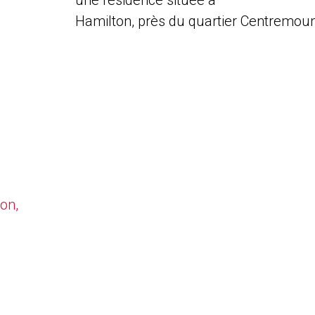
une résidence située à
Hamilton, près du quartier Centremoun
on,