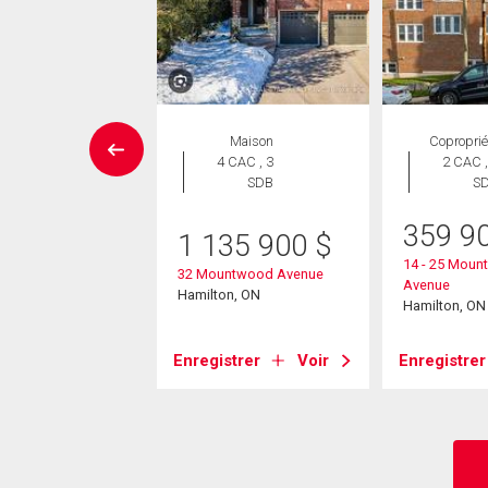
rcial
Maison
Coproprié
4 CAC , 3
2 CAC ,
SDB
S
0 000
$
er Wellington
359 9
1 135 900
$
on, ON
14 - 25 Mou
32 Mountwood Avenue
Avenue
Hamilton, ON
Hamilton, ON
strer
Voir
Enregistrer
Voir
Enregistrer