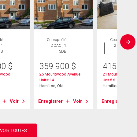
té
Copropriété
Copropriété
 1
2 CAC , 1
2 CAC , 1
DB
SDB
SDB
00
$
359 900
$
415 000
ntwood
25 Mountwood Avenue
21 Mountwood Av
Unit# 14
Unit# 6
Hamilton, ON
Hamilton, ON
Voir
Enregistrer
Voir
Enregistrer