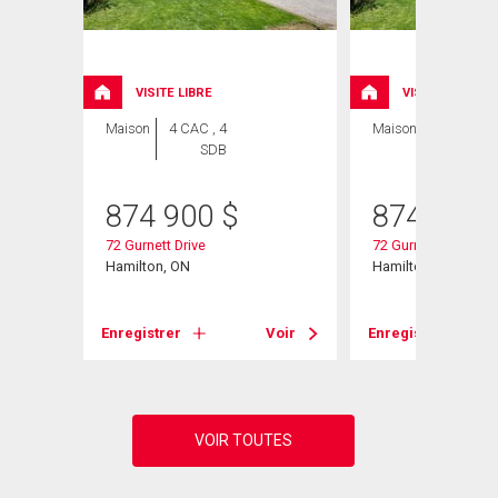
ION
VISITE LIBRE
VISITE LIBRE
Maison
4 CAC , 4
Maison
5 CAC , 4
SDB
SDB
874 900
$
874 900
72 Gurnett Drive
72 Gurnett Drive
Hamilton, ON
Hamilton, ON
Voir
Enregistrer
Voir
Enregistrer