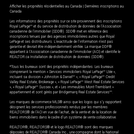
Afficher les propriétés résidentielles au Canada
|
Dernières inscriptions au
Canada
Les informations des propriétés sur ce site proviennent des inscriptions
Royal LePage
MD
et du service de distribution de données de l'Association
canadienne de l’immobilier (SDD®). SDD® met en référence des
inscriptions tenues par des agences immobilières autres que Royal
LePage et ses distributeurs. L'exactitude de l'information n'est pas
garantie et devrait être indépendamment vérifiée. La marque DDF®
appartient à l'Association canadienne de l’immobilier (ACI) et identifie le
REALTOR.ca Installation de distribution de données (SDD®).
*Tous les bureaux sont des propriétés indépendantes. Les bureaux
comprenant la mention « Services immobiliers Royal LePage
MD
Ltée »,
incluant sa division « Johnston & Daniel
MD
», « Royal LePage
MD
Credit
Valley Real Estate, Brokerage », « Royal LePage
MD
West Real Estate Services
», « Royal LePage
MD
Sussex », et « Les immeubles Mont-Tremblant »
appartiennent et sont gérés par Bridgemarq Real Estate Services
MD
.
Les marques de commerce MLS® ainsi que les logos qui s'y rapportent
désignent les services professionnels rendus par les membres
REALTORS® de l'ACI en vue de l'achat, de la vente et de la location de
biens immobiliers dans le cadre d'un système de vente collaborative.
REALTOR®, REALTORS® et le logo REALTOR® sont des marques
déposées de REALTOR® Canada Inc., une compagnie dont la National