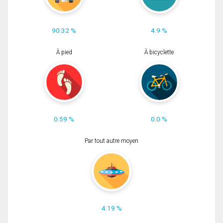
90.32 %
4.9 %
À pied
À bicyclette
0.59 %
0.0 %
Par tout autre moyen
4.19 %