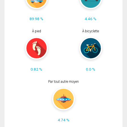
89.98 %
4.46 %
À pied
À bicyclette
0.82 %
0.0 %
Par tout autre moyen
4.74 %