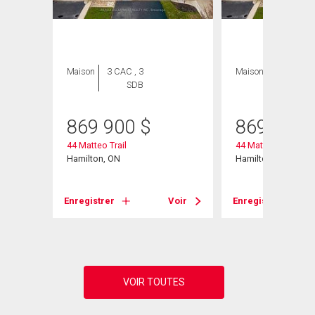
Maison
3 CAC , 3
Maison
3 CAC , 3
SDB
SDB
869 900
$
869 900
44 Matteo Trail
44 Matteo Trail
Hamilton, ON
Hamilton, ON
Voir
Enregistrer
Voir
Enregistrer