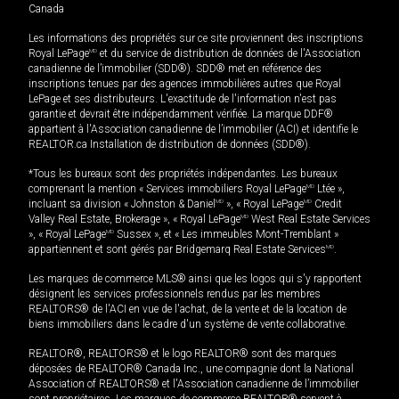
Canada
Les informations des propriétés sur ce site proviennent des inscriptions
Royal LePage
MD
et du service de distribution de données de l'Association
canadienne de l’immobilier (SDD®). SDD® met en référence des
inscriptions tenues par des agences immobilières autres que Royal
LePage et ses distributeurs. L'exactitude de l'information n'est pas
garantie et devrait être indépendamment vérifiée. La marque DDF®
appartient à l'Association canadienne de l’immobilier (ACI) et identifie le
REALTOR.ca Installation de distribution de données (SDD®).
*Tous les bureaux sont des propriétés indépendantes. Les bureaux
comprenant la mention « Services immobiliers Royal LePage
MD
Ltée »,
incluant sa division « Johnston & Daniel
MD
», « Royal LePage
MD
Credit
Valley Real Estate, Brokerage », « Royal LePage
MD
West Real Estate Services
», « Royal LePage
MD
Sussex », et « Les immeubles Mont-Tremblant »
appartiennent et sont gérés par Bridgemarq Real Estate Services
MD
.
Les marques de commerce MLS® ainsi que les logos qui s'y rapportent
désignent les services professionnels rendus par les membres
REALTORS® de l'ACI en vue de l'achat, de la vente et de la location de
biens immobiliers dans le cadre d'un système de vente collaborative.
REALTOR®, REALTORS® et le logo REALTOR® sont des marques
déposées de REALTOR® Canada Inc., une compagnie dont la National
Association of REALTORS® et l'Association canadienne de l’immobilier
sont propriétaires. Les marques de commerce REALTOR® servent à