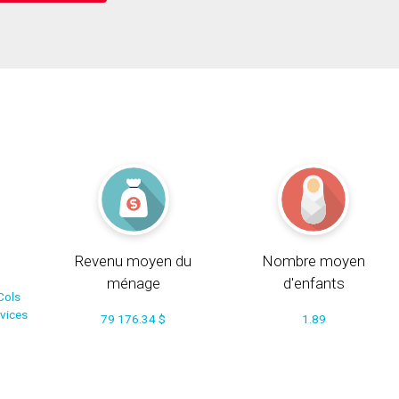
Revenu moyen du
Nombre moyen
ménage
d'enfants
Cols
rvices
79 176.34 $
1.89