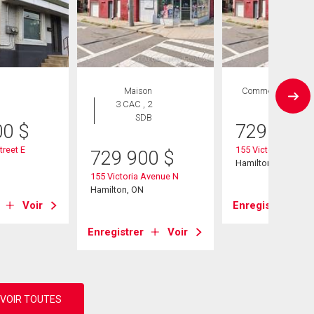
Maison
Commercial
3 CAC , 2
SDB
00
$
729 900
reet E
155 Victoria Avenu
729 900
$
Hamilton, ON
155 Victoria Avenue N
Hamilton, ON
Voir
Enregistrer
Enregistrer
Voir