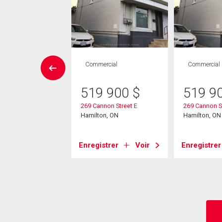
issement
Commercial
Commercial
50 000
$
519 900
$
519 9
 King William Street
269 Cannon Street E
269 Cannon St
on, ON
Hamilton, ON
Hamilton, ON
strer
Voir
Enregistrer
Voir
Enregistrer