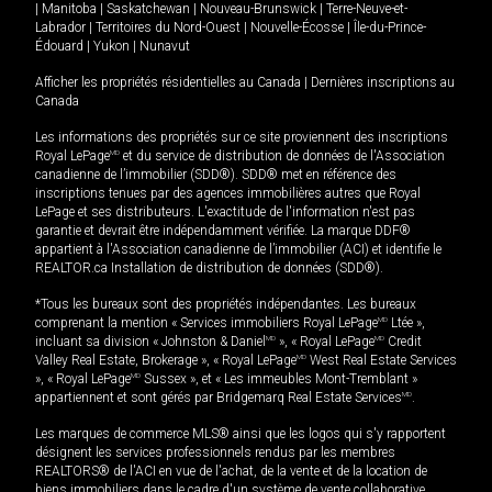
|
Manitoba
|
Saskatchewan
|
Nouveau-Brunswick
|
Terre-Neuve-et-
Labrador
|
Territoires du Nord-Ouest
|
Nouvelle-Écosse
|
Île-du-Prince-
Édouard
|
Yukon
|
Nunavut
Afficher les propriétés résidentielles au Canada
|
Dernières inscriptions au
Canada
Les informations des propriétés sur ce site proviennent des inscriptions
Royal LePage
MD
et du service de distribution de données de l'Association
canadienne de l’immobilier (SDD®). SDD® met en référence des
inscriptions tenues par des agences immobilières autres que Royal
LePage et ses distributeurs. L'exactitude de l'information n'est pas
garantie et devrait être indépendamment vérifiée. La marque DDF®
appartient à l'Association canadienne de l’immobilier (ACI) et identifie le
REALTOR.ca Installation de distribution de données (SDD®).
*Tous les bureaux sont des propriétés indépendantes. Les bureaux
comprenant la mention « Services immobiliers Royal LePage
MD
Ltée »,
incluant sa division « Johnston & Daniel
MD
», « Royal LePage
MD
Credit
Valley Real Estate, Brokerage », « Royal LePage
MD
West Real Estate Services
», « Royal LePage
MD
Sussex », et « Les immeubles Mont-Tremblant »
appartiennent et sont gérés par Bridgemarq Real Estate Services
MD
.
Les marques de commerce MLS® ainsi que les logos qui s'y rapportent
désignent les services professionnels rendus par les membres
REALTORS® de l'ACI en vue de l'achat, de la vente et de la location de
biens immobiliers dans le cadre d'un système de vente collaborative.