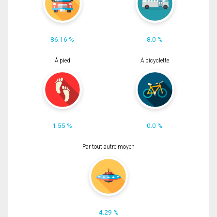
86.16 %
8.0 %
À pied
À bicyclette
1.55 %
0.0 %
Par tout autre moyen
4.29 %