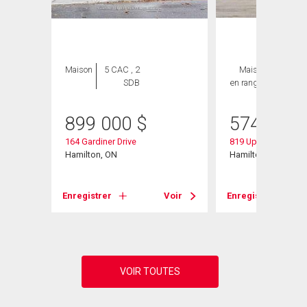
Maison
5 CAC , 2
Maison
3 CAC ,
SDB
en rangée
3 SDB
899 000
$
574 900
164 Gardiner Drive
819 Upper Paradise
Hamilton, ON
Hamilton, ON
Voir
Enregistrer
Voir
Enregistrer