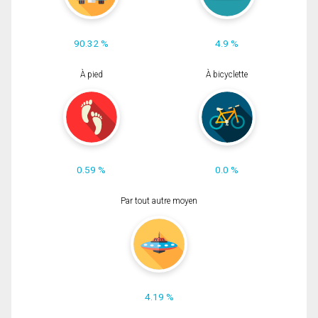
90.32 %
4.9 %
À pied
À bicyclette
0.59 %
0.0 %
Par tout autre moyen
4.19 %