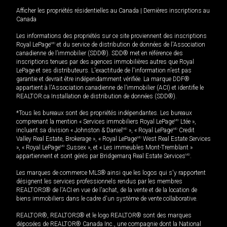
Afficher les propriétés résidentielles au Canada
|
Dernières inscriptions au
Canada
Les informations des propriétés sur ce site proviennent des inscriptions
Royal LePage
MD
et du service de distribution de données de l'Association
canadienne de l’immobilier (SDD®). SDD® met en référence des
inscriptions tenues par des agences immobilières autres que Royal
LePage et ses distributeurs. L'exactitude de l'information n'est pas
garantie et devrait être indépendamment vérifiée. La marque DDF®
appartient à l'Association canadienne de l’immobilier (ACI) et identifie le
REALTOR.ca Installation de distribution de données (SDD®).
*Tous les bureaux sont des propriétés indépendantes. Les bureaux
comprenant la mention « Services immobiliers Royal LePage
MD
Ltée »,
incluant sa division « Johnston & Daniel
MD
», « Royal LePage
MD
Credit
Valley Real Estate, Brokerage », « Royal LePage
MD
West Real Estate Services
», « Royal LePage
MD
Sussex », et « Les immeubles Mont-Tremblant »
appartiennent et sont gérés par Bridgemarq Real Estate Services
MD
.
Les marques de commerce MLS® ainsi que les logos qui s'y rapportent
désignent les services professionnels rendus par les membres
REALTORS® de l'ACI en vue de l'achat, de la vente et de la location de
biens immobiliers dans le cadre d'un système de vente collaborative.
REALTOR®, REALTORS® et le logo REALTOR® sont des marques
déposées de REALTOR® Canada Inc., une compagnie dont la National