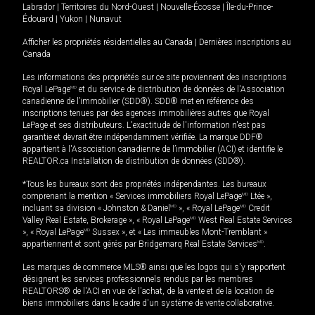
Labrador
|
Territoires du Nord-Ouest
|
Nouvelle-Écosse
|
Île-du-Prince-
Édouard
|
Yukon
|
Nunavut
Afficher les propriétés résidentielles au Canada
|
Dernières inscriptions au
Canada
Les informations des propriétés sur ce site proviennent des inscriptions
Royal LePage
MD
et du service de distribution de données de l'Association
canadienne de l’immobilier (SDD®). SDD® met en référence des
inscriptions tenues par des agences immobilières autres que Royal
LePage et ses distributeurs. L'exactitude de l'information n'est pas
garantie et devrait être indépendamment vérifiée. La marque DDF®
appartient à l'Association canadienne de l’immobilier (ACI) et identifie le
REALTOR.ca Installation de distribution de données (SDD®).
*Tous les bureaux sont des propriétés indépendantes. Les bureaux
comprenant la mention « Services immobiliers Royal LePage
MD
Ltée »,
incluant sa division « Johnston & Daniel
MD
», « Royal LePage
MD
Credit
Valley Real Estate, Brokerage », « Royal LePage
MD
West Real Estate Services
», « Royal LePage
MD
Sussex », et « Les immeubles Mont-Tremblant »
appartiennent et sont gérés par Bridgemarq Real Estate Services
MD
.
Les marques de commerce MLS® ainsi que les logos qui s'y rapportent
désignent les services professionnels rendus par les membres
REALTORS® de l'ACI en vue de l'achat, de la vente et de la location de
biens immobiliers dans le cadre d'un système de vente collaborative.