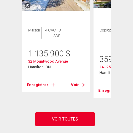
Maison
4 CAC , 3
Copropriété
2
SDB
CAC ,
1 SDB
1 135 900
$
eet
359 900
32 Mountwood Avenue
Hamilton, ON
14 - 25 Mountwood
Hamilton, ON
Voir
Enregistrer
Voir
Enregistrer