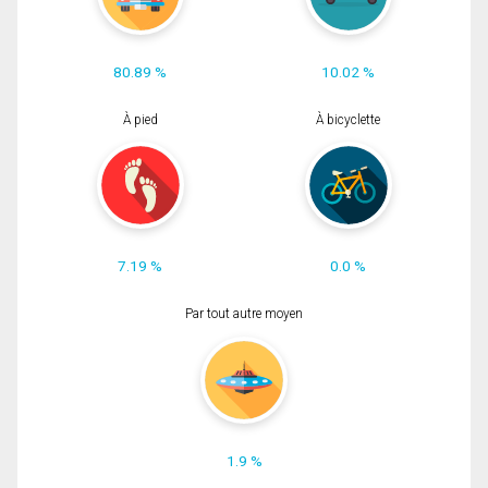
80.89 %
10.02 %
À pied
À bicyclette
7.19 %
0.0 %
Par tout autre moyen
1.9 %