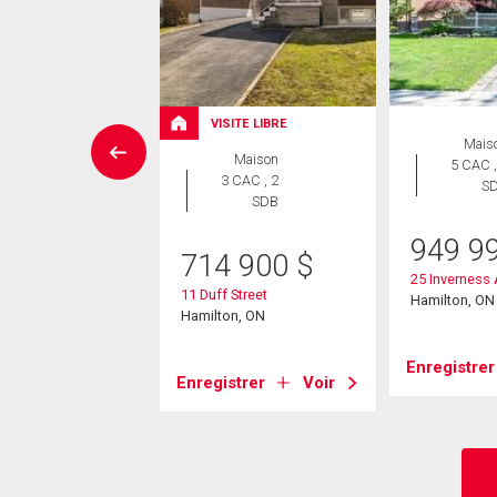
VISITE LIBRE
Maison
Mais
Maison
 CAC , 4
5 CAC ,
3 CAC , 2
SDB
S
SDB
98 900
$
949 9
714 900
$
rcliffe Avenue
25 Inverness
11 Duff Street
on, ON
Hamilton, ON
Hamilton, ON
strer
Voir
Enregistrer
Enregistrer
Voir