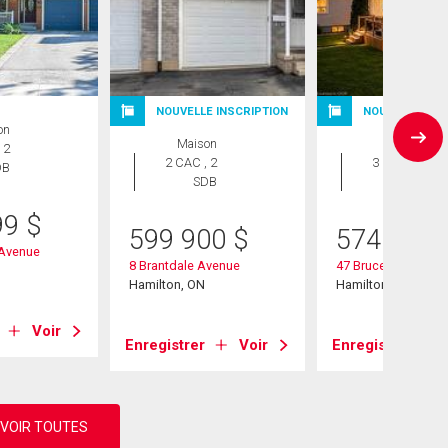
NOUVELLE INSCRIPTION
NOUVELLE INS
on
Maison
Maison
 2
2 CAC , 2
3 CAC , 2
DB
SDB
SDB
99
$
599 900
$
574 900
 Avenue
8 Brantdale Avenue
47 Brucedale Aven
Hamilton, ON
Hamilton, ON
Voir
Enregistrer
Voir
Enregistrer