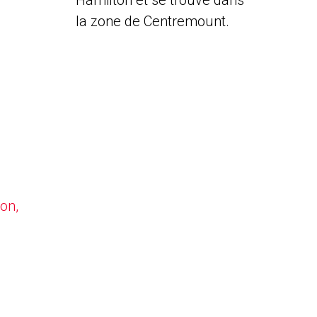
Hamilton et se trouve dans
la zone de Centremount.
on,