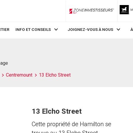
ZoneInvestisseurs RLP
TIER
INFO ET CONSEILS
JOIGNEZ-VOUS À NOUS
À
Page
Centremount
13 Elcho Street
13 Elcho Street
Cette propriété de Hamilton se