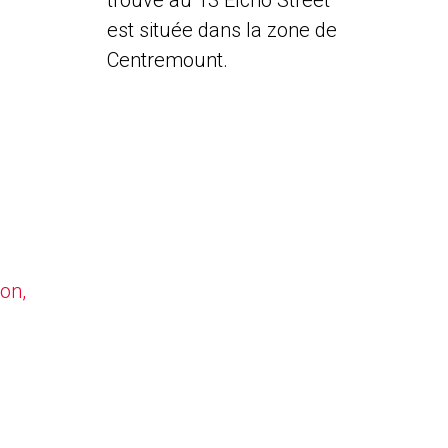
trouve au 13 Elcho Street
est située dans la zone de
Centremount.
on,