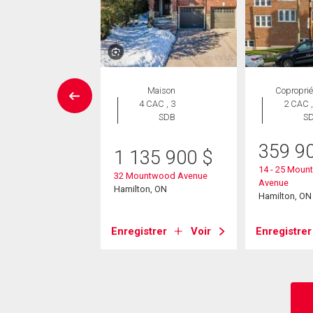
ISONS DE PRESTIGE
Maison
Coproprié
Maison
4 CAC , 3
2 CAC ,
 CAC , 6
SDB
S
SDB
359 9
1 135 900
$
95 000
$
14 - 25 Mou
32 Mountwood Avenue
Avenue
cliffe Avenue
Hamilton, ON
Hamilton, ON
on, ON
Enregistrer
Voir
Enregistrer
strer
Voir