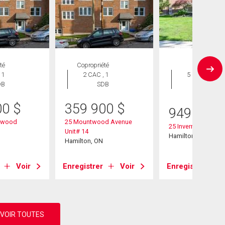
té
Copropriété
Maison
 1
2 CAC , 1
5 CAC , 2
DB
SDB
SDB
00
$
359 900
$
949 999
ntwood
25 Mountwood Avenue
25 Inverness Avenu
Unit# 14
Hamilton, ON
Hamilton, ON
Voir
Enregistrer
Voir
Enregistrer