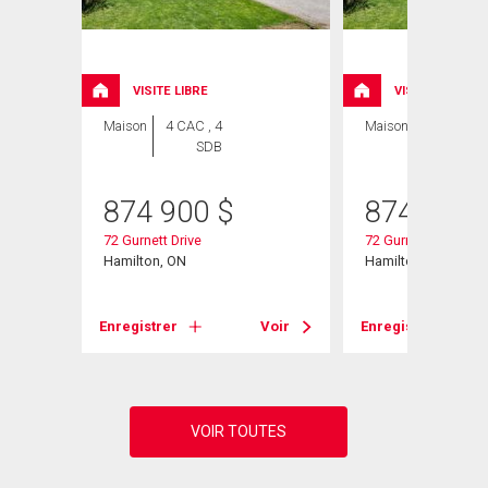
ION
VISITE LIBRE
VISITE LIBRE
Maison
4 CAC , 4
Maison
5 CAC , 4
SDB
SDB
874 900
$
874 900
72 Gurnett Drive
72 Gurnett Drive
Hamilton, ON
Hamilton, ON
Voir
Enregistrer
Voir
Enregistrer