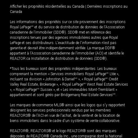
Afficher les propriétés résidentielles au Canada
|
Dernières inscriptions au
Canada
Les informations des propriétés sur ce site proviennent des inscriptions
Royal LePage
MD
et du service de distribution de données de l'Association
canadienne de l’immobilier (SDD®). SDD® met en référence des
inscriptions tenues par des agences immobilières autres que Royal
LePage et ses distributeurs. L'exactitude de l'information n'est pas
garantie et devrait être indépendamment vérifiée. La marque DDF®
appartient à l'Association canadienne de l’immobilier (ACI) et identifie le
REALTOR.ca Installation de distribution de données (SDD®).
*Tous les bureaux sont des propriétés indépendantes. Les bureaux
comprenant la mention « Services immobiliers Royal LePage
MD
Ltée »,
incluant sa division « Johnston & Daniel
MD
», « Royal LePage
MD
Credit
Valley Real Estate, Brokerage », « Royal LePage
MD
West Real Estate Services
», « Royal LePage
MD
Sussex », et « Les immeubles Mont-Tremblant »
appartiennent et sont gérés par Bridgemarq Real Estate Services
MD
.
Les marques de commerce MLS® ainsi que les logos qui s'y rapportent
désignent les services professionnels rendus par les membres
REALTORS® de l'ACI en vue de l'achat, de la vente et de la location de
biens immobiliers dans le cadre d'un système de vente collaborative.
REALTOR®, REALTORS® et le logo REALTOR® sont des marques
déposées de REALTOR® Canada Inc., une compagnie dont la National