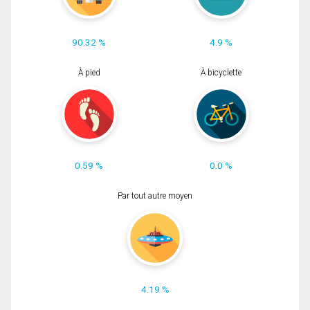
90.32 %
4.9 %
À pied
À bicyclette
0.59 %
0.0 %
Par tout autre moyen
4.19 %