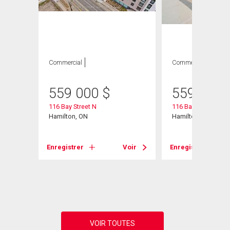
Commercial
Commercial
559 000
$
559 000
116 Bay Street N
116 Bay Street N
Hamilton, ON
Hamilton, ON
Voir
Enregistrer
Voir
Enregistrer