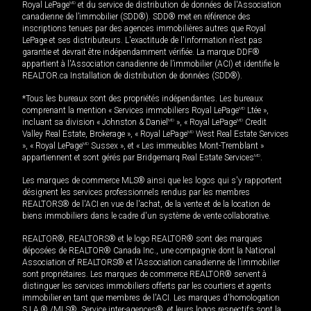
Royal LePage
MD
et du service de distribution de données de l'Association
canadienne de l’immobilier (SDD®). SDD® met en référence des
inscriptions tenues par des agences immobilières autres que Royal
LePage et ses distributeurs. L'exactitude de l'information n'est pas
garantie et devrait être indépendamment vérifiée. La marque DDF®
appartient à l'Association canadienne de l’immobilier (ACI) et identifie le
REALTOR.ca Installation de distribution de données (SDD®).
*Tous les bureaux sont des propriétés indépendantes. Les bureaux
comprenant la mention « Services immobiliers Royal LePage
MD
Ltée »,
incluant sa division « Johnston & Daniel
MD
», « Royal LePage
MD
Credit
Valley Real Estate, Brokerage », « Royal LePage
MD
West Real Estate Services
», « Royal LePage
MD
Sussex », et « Les immeubles Mont-Tremblant »
appartiennent et sont gérés par Bridgemarq Real Estate Services
MD
.
Les marques de commerce MLS® ainsi que les logos qui s'y rapportent
désignent les services professionnels rendus par les membres
REALTORS® de l'ACI en vue de l'achat, de la vente et de la location de
biens immobiliers dans le cadre d'un système de vente collaborative.
REALTOR®, REALTORS® et le logo REALTOR® sont des marques
déposées de REALTOR® Canada Inc., une compagnie dont la National
Association of REALTORS® et l'Association canadienne de l’immobilier
sont propriétaires. Les marques de commerce REALTOR® servent à
distinguer les services immobiliers offerts par les courtiers et agents
immobilier en tant que membres de l'ACI. Les marques d'homologation
S.I.A.® /MLS®, Service inter-agences®, et leurs logos respectifs sont la