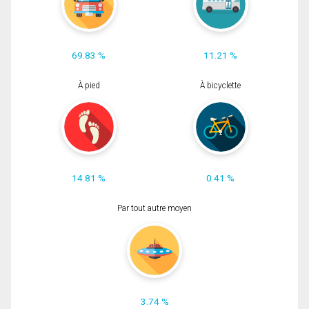
69.83 %
11.21 %
À pied
À bicyclette
14.81 %
0.41 %
Par tout autre moyen
3.74 %