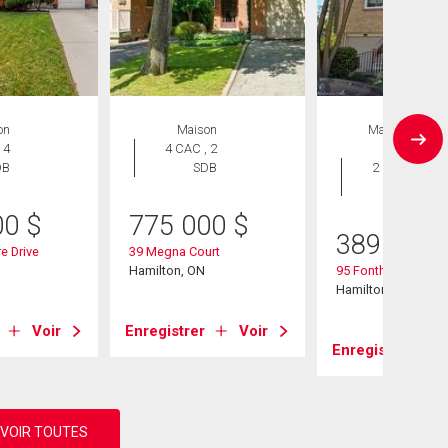
on
Maison
Maison en
 4
4 CAC , 2
rangée
DB
SDB
2 CAC , 1
SDB
00
$
775 000
$
389 900
e Drive
39 Megna Court
Hamilton, ON
95 Fonthill Road Un
Hamilton, ON
Voir
Enregistrer
Voir
Enregistrer