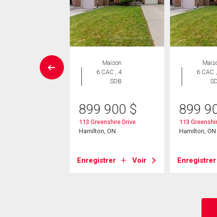
Maison
Maison
Mais
 CAC , 3
6 CAC , 4
6 CAC ,
SDB
SDB
S
99 000
$
899 900
$
899 9
un Court
113 Greenshire Drive
113 Greenshir
on, ON
Hamilton, ON
Hamilton, ON
strer
Voir
Enregistrer
Voir
Enregistrer