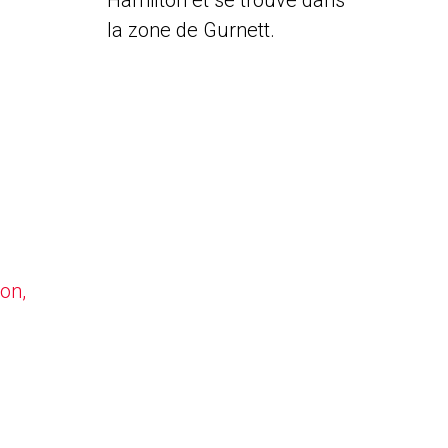
Hamilton et se trouve dans
la zone de Gurnett.
on,