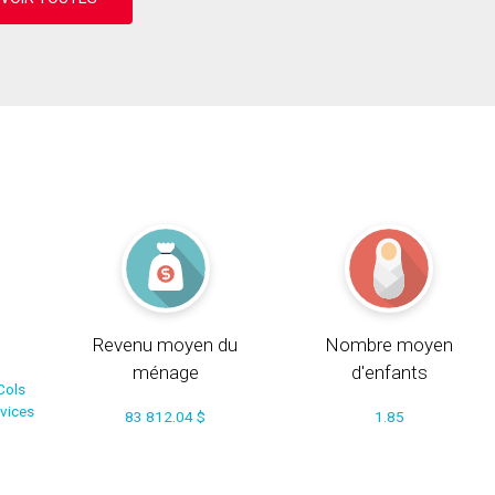
Revenu moyen du
Nombre moyen
ménage
d'enfants
Cols
rvices
83 812.04 $
1.85