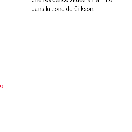
une résidence située à Hamilton,
dans la zone de Gilkson.
on,