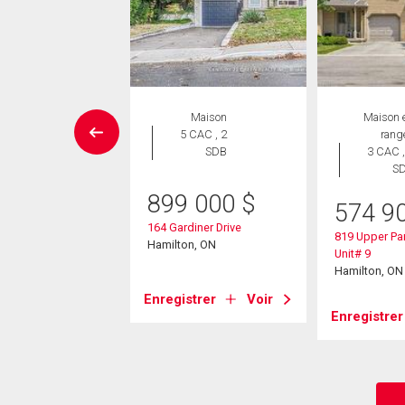
issement
Maison
Maison 
5 CAC , 2
rang
SDB
3 CAC ,
9 900
$
S
ow Drive
899 000
$
574 9
on, ON
164 Gardiner Drive
819 Upper Pa
Hamilton, ON
Unit# 9
strer
Voir
Hamilton, ON
Enregistrer
Voir
Enregistrer