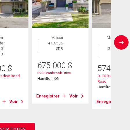
en
Maison
Maison en
ée
4 CAC , 2
rangée
 3
SDB
3 CAC , 3
DB
SDB
675 000
$
00
$
574 900
323 Cranbrook Drive
radise Road
9 - 819 Upper Parad
Hamilton, ON
Road
Hamilton, ON
Enregistrer
Voir
Voir
Enregistrer