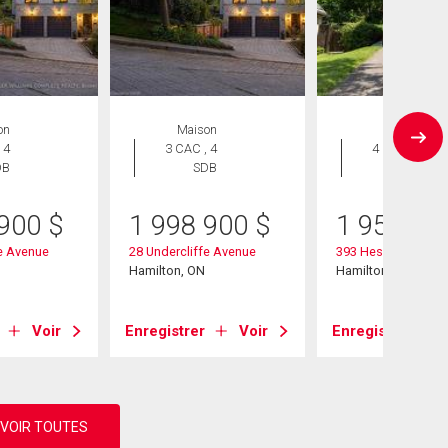
on
Maison
Maison
 4
3 CAC , 4
4 CAC , 5
DB
SDB
SDB
 900
$
1 998 900
$
1 950 00
fe Avenue
28 Undercliffe Avenue
393 Hess Street S
Hamilton, ON
Hamilton, ON
Voir
Enregistrer
Voir
Enregistrer