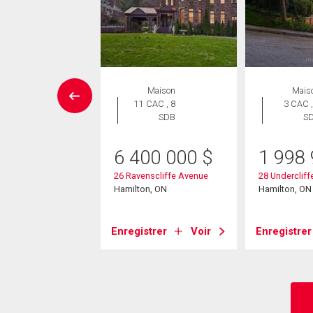
ropriété
Maison
Mais
 CAC , 1
11 CAC , 8
3 CAC ,
SDB
SDB
S
9 000
$
6 400 000
$
1 998
imer Street Unit#
26 Ravenscliffe Avenue
28 Underclif
Hamilton, ON
Hamilton, ON
on, ON
strer
Voir
Enregistrer
Voir
Enregistrer