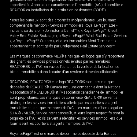
appartient à l'Association canadienne de l’immobilier (ACI) et identifie le
REALTOR.ca Installation de distribution de données (SDD®).
*Tous les bureaux sont des propriétés indépendantes. Les bureaux
comprenant la mention « Services immobiliers Royal LePage
MD
Ltée »,
incluant sa division « Johnston & Daniel
MD
», « Royal LePage
MD
Credit
Valley Real Estate, Brokerage », « Royal LePage
MD
West Real Estate Services
», « Royal LePage
MD
Sussex », et « Les immeubles Mont-Tremblant »
appartiennent et sont gérés par Bridgemarq Real Estate Services
MD
.
Les marques de commerce MLS® ainsi que les logos qui s'y rapportent
désignent les services professionnels rendus par les membres
REALTORS® de l'ACI en vue de l'achat, de la vente et de la location de
biens immobiliers dans le cadre d'un système de vente collaborative.
REALTOR®, REALTORS® et le logo REALTOR® sont des marques
déposées de REALTOR® Canada Inc., une compagnie dont la National
Association of REALTORS® et l'Association canadienne de l’immobilier
sont propriétaires. Les marques de commerce REALTOR® servent à
distinguer les services immobiliers offerts par les courtiers et agents
immobilier en tant que membres de l'ACI. Les marques d'homologation
S.I.A.® /MLS®, Service inter-agences®, et leurs logos respectifs sont la
propriété de l'ACI, et ils servent à identifier les services immobiliers que
fournissent les courtiers et agents membres de l'ACI.
Royal LePage
MD
est une marque de commerce déposée de la Banque