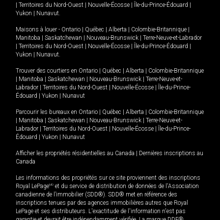
|
Territoires du Nord-Ouest
|
Nouvelle-Écosse
|
Île-du-Prince-Édouard
|
Yukon
|
Nunavut
.
Maisons à louer -
Ontario
|
Québec
|
Alberta
|
Colombie-Britannique
|
Manitoba
|
Saskatchewan
|
Nouveau-Brunswick
|
Terre-Neuve-et-Labrador
|
Territoires du Nord-Ouest
|
Nouvelle-Écosse
|
Île-du-Prince-Édouard
|
Yukon
|
Nunavut
.
Trouver des courtiers en
Ontario
|
Québec
|
Alberta
|
Colombie-Britannique
|
Manitoba
|
Saskatchewan
|
Nouveau-Brunswick
|
Terre-Neuve-et-
Labrador
|
Territoires du Nord-Ouest
|
Nouvelle-Écosse
|
Île-du-Prince-
Édouard
|
Yukon
|
Nunavut
Parcourir les bureaux en
Ontario
|
Québec
|
Alberta
|
Colombie-Britannique
|
Manitoba
|
Saskatchewan
|
Nouveau-Brunswick
|
Terre-Neuve-et-
Labrador
|
Territoires du Nord-Ouest
|
Nouvelle-Écosse
|
Île-du-Prince-
Édouard
|
Yukon
|
Nunavut
Afficher les propriétés résidentielles au Canada
|
Dernières inscriptions au
Canada
Les informations des propriétés sur ce site proviennent des inscriptions
Royal LePage
MD
et du service de distribution de données de l'Association
canadienne de l’immobilier (SDD®). SDD® met en référence des
inscriptions tenues par des agences immobilières autres que Royal
LePage et ses distributeurs. L'exactitude de l'information n'est pas
garantie et devrait être indépendamment vérifiée. La marque DDF®