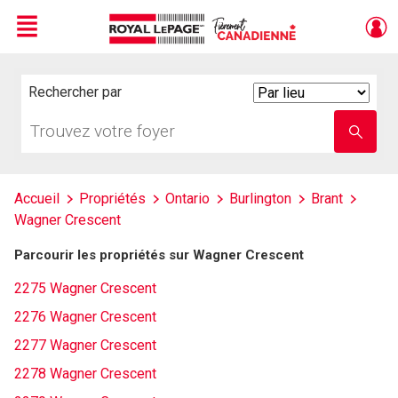
Menu
Live
En Direct
Rechercher par
Search
By
Trouvez
Entrez
votre
le
foyer
nom
de
l'école
Accueil
Propriétés
Ontario
Burlington
Brant
Wagner Crescent
Parcourir les propriétés sur Wagner Crescent
2275 Wagner Crescent
2276 Wagner Crescent
2277 Wagner Crescent
2278 Wagner Crescent