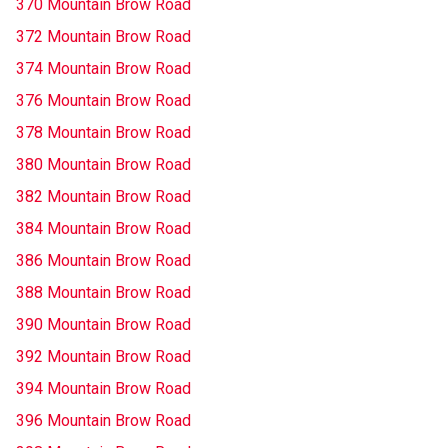
370 Mountain Brow Road
372 Mountain Brow Road
374 Mountain Brow Road
376 Mountain Brow Road
378 Mountain Brow Road
380 Mountain Brow Road
382 Mountain Brow Road
384 Mountain Brow Road
386 Mountain Brow Road
388 Mountain Brow Road
390 Mountain Brow Road
392 Mountain Brow Road
394 Mountain Brow Road
396 Mountain Brow Road