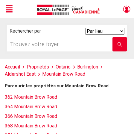
Menu
Live
En Direct
Rechercher par
Search
By
Trouvez
Entrez
votre
le
foyer
nom
de
l'école
Accueil
Propriétés
Ontario
Burlington
Aldershot East
Mountain Brow Road
Parcourir les propriétés sur Mountain Brow Road
362 Mountain Brow Road
364 Mountain Brow Road
366 Mountain Brow Road
368 Mountain Brow Road