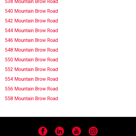
538 Mountain Brow Road
540 Mountain Brow Road
542 Mountain Brow Road
544 Mountain Brow Road
546 Mountain Brow Road
548 Mountain Brow Road
550 Mountain Brow Road
552 Mountain Brow Road
554 Mountain Brow Road
556 Mountain Brow Road
558 Mountain Brow Road
Facebook
LinkedIn
YouTube
Instagram