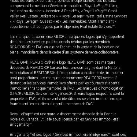
*Tous les bureaux sont des propriétés indépendantes. Les bureaux
comprenant la mention « Services immobiliers Royal LePage
MD
Ltée »,
incluant sa division « Johnston & Daniel
MD
», « Royal LePage
MD
Credit
Valley Real Estate, Brokerage », « Royal LePage
MD
West Real Estate Services
», « Royal LePage
MD
Sussex », et « Les immeubles Mont-Tremblant »
appartiennent et sont gérés par Bridgemarq Real Estate Services
MD
.
Les marques de commerce MLS® ainsi que les logos qui s'y rapportent
désignent les services professionnels rendus par les membres
REALTORS® de l'ACI en vue de l'achat, de la vente et de la location de
biens immobiliers dans le cadre d'un système de vente collaborative.
REALTOR®, REALTORS® et le logo REALTOR® sont des marques
déposées de REALTOR® Canada Inc., une compagnie dont la National
Association of REALTORS® et l'Association canadienne de l’immobilier
sont propriétaires. Les marques de commerce REALTOR® servent à
distinguer les services immobiliers offerts par les courtiers et agents
immobilier en tant que membres de l'ACI. Les marques d'homologation
S.I.A.® /MLS®, Service inter-agences®, et leurs logos respectifs sont la
propriété de l'ACI, et ils servent à identifier les services immobiliers que
fournissent les courtiers et agents membres de l'ACI.
Royal LePage
MD
est une marque de commerce déposée de la Banque
Royale du Canada, utilisée sous licence par les Services immobiliers
Bridgemarq
MD
.
Bridgemarq
MD
et ses logos / Services immobiliers Bridgemarq
MD
sont des