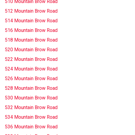
510 Mountain Brow Road
512 Mountain Brow Road
514 Mountain Brow Road
516 Mountain Brow Road
518 Mountain Brow Road
520 Mountain Brow Road
522 Mountain Brow Road
524 Mountain Brow Road
526 Mountain Brow Road
528 Mountain Brow Road
530 Mountain Brow Road
532 Mountain Brow Road
534 Mountain Brow Road
536 Mountain Brow Road