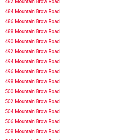
482 Mountain Brow Road
484 Mountain Brow Road
486 Mountain Brow Road
488 Mountain Brow Road
490 Mountain Brow Road
492 Mountain Brow Road
494 Mountain Brow Road
496 Mountain Brow Road
498 Mountain Brow Road
500 Mountain Brow Road
502 Mountain Brow Road
504 Mountain Brow Road
506 Mountain Brow Road
508 Mountain Brow Road