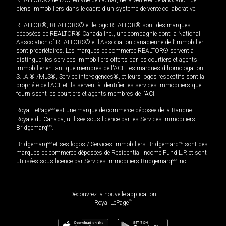
biens immobiliers dans le cadre d'un système de vente collaborative.
REALTOR®, REALTORS® et le logo REALTOR® sont des marques
déposées de REALTOR® Canada Inc., une compagnie dont la National
Association of REALTORS® et l'Association canadienne de l’immobilier
sont propriétaires. Les marques de commerce REALTOR® servent à
distinguer les services immobiliers offerts par les courtiers et agents
immobilier en tant que membres de l'ACI. Les marques d'homologation
S.I.A.® /MLS®, Service inter-agences®, et leurs logos respectifs sont la
propriété de l'ACI, et ils servent à identifier les services immobiliers que
fournissent les courtiers et agents membres de l'ACI.
Royal LePage
MD
est une marque de commerce déposée de la Banque
Royale du Canada, utilisée sous licence par les Services immobiliers
Bridgemarq
MD
.
Bridgemarq
MD
et ses logos / Services immobiliers Bridgemarq
MD
sont des
marques de commerce déposées de Residential Income Fund L.P. et sont
utilisées sous licence par Services immobiliers Bridgemarq
MD
Inc.
Découvrez la nouvelle application
MD
Royal LePage