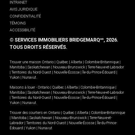
INTRANET
AVIS JURIDIQUE
CONFIDENTIALITÉ
TÉMOINS
ACCESSIBILITÉ
© SERVICES IMMOBILIERS BRIDGEMARQ
, 2026.
MD
TOUS DROITS RÉSERVÉS.
Trouver une maison
Ontario
|
Québec
|
Alberta
|
Colombie-Britannique
|
Manitoba
|
Saskatchewan
|
Nouveau-Brunswick
|
Terre-Neuve-et-Labrador
|
Territoires du Nord-Ouest
|
Nouvelle-Écosse
|
Île-du-Prince-Édouard
|
Yukon
|
Nunavut
.
Maisons à louer -
Ontario
|
Québec
|
Alberta
|
Colombie-Britannique
|
Manitoba
|
Saskatchewan
|
Nouveau-Brunswick
|
Terre-Neuve-et-Labrador
|
Territoires du Nord-Ouest
|
Nouvelle-Écosse
|
Île-du-Prince-Édouard
|
Yukon
|
Nunavut
.
Trouver des courtiers en
Ontario
|
Québec
|
Alberta
|
Colombie-Britannique
|
Manitoba
|
Saskatchewan
|
Nouveau-Brunswick
|
Terre-Neuve-et-
Labrador
|
Territoires du Nord-Ouest
|
Nouvelle-Écosse
|
Île-du-Prince-
Édouard
|
Yukon
|
Nunavut