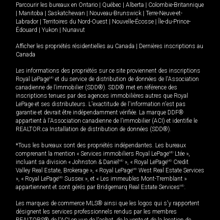
Parcourir les bureaux en
Ontario
|
Québec
|
Alberta
|
Colombie-Britannique
|
Manitoba
|
Saskatchewan
|
Nouveau-Brunswick
|
Terre-Neuve-et-
Labrador
|
Territoires du Nord-Ouest
|
Nouvelle-Écosse
|
Île-du-Prince-
Édouard
|
Yukon
|
Nunavut
Afficher les propriétés résidentielles au Canada
|
Dernières inscriptions au
Canada
Les informations des propriétés sur ce site proviennent des inscriptions
Royal LePage
MD
et du service de distribution de données de l'Association
canadienne de l’immobilier (SDD®). SDD® met en référence des
inscriptions tenues par des agences immobilières autres que Royal
LePage et ses distributeurs. L'exactitude de l'information n'est pas
garantie et devrait être indépendamment vérifiée. La marque DDF®
appartient à l'Association canadienne de l’immobilier (ACI) et identifie le
REALTOR.ca Installation de distribution de données (SDD®).
*Tous les bureaux sont des propriétés indépendantes. Les bureaux
comprenant la mention « Services immobiliers Royal LePage
MD
Ltée »,
incluant sa division « Johnston & Daniel
MD
», « Royal LePage
MD
Credit
Valley Real Estate, Brokerage », « Royal LePage
MD
West Real Estate Services
», « Royal LePage
MD
Sussex », et « Les immeubles Mont-Tremblant »
appartiennent et sont gérés par Bridgemarq Real Estate Services
MD
.
Les marques de commerce MLS® ainsi que les logos qui s'y rapportent
désignent les services professionnels rendus par les membres
REALTORS® de l'ACI en vue de l'achat, de la vente et de la location de