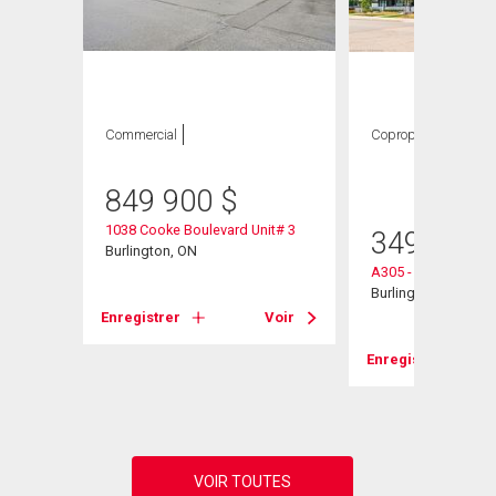
Commercial
Copropriété
1
CAC ,
1 SDB
849 900
$
1038 Cooke Boulevard Unit# 3
349 900
e
Burlington, ON
A305 - 1117 Cooke 
Burlington, ON
Enregistrer
Voir
Voir
Enregistrer