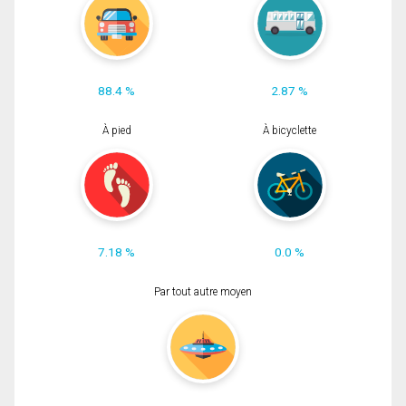
88.4 %
2.87 %
À pied
À bicyclette
7.18 %
0.0 %
Par tout autre moyen