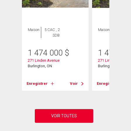
Maison
5 CAC , 2
Maison
5 CAC , 2
SDB
SDB
1 474 000
$
1 474 00
271 Linden Avenue
271 Linden Avenue
Burlington, ON
Burlington, ON
Enregistrer
Voir
Enregistrer
Voir