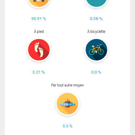
90.91 %
0.38 %
À pied
À bicyclette
3.21 %
0.0 %
Par tout autre moyen
5.5 %