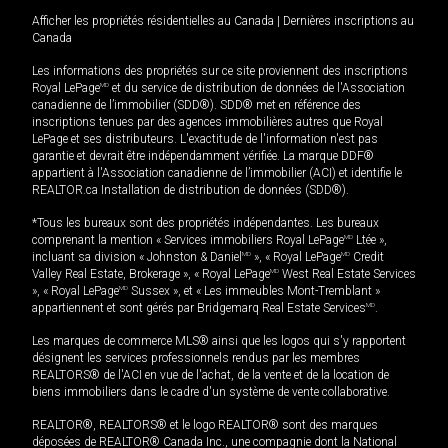
Afficher les propriétés résidentielles au Canada
|
Dernières inscriptions au
Canada
Les informations des propriétés sur ce site proviennent des inscriptions
Royal LePage
MD
et du service de distribution de données de l'Association
canadienne de l’immobilier (SDD®). SDD® met en référence des
inscriptions tenues par des agences immobilières autres que Royal
LePage et ses distributeurs. L'exactitude de l'information n'est pas
garantie et devrait être indépendamment vérifiée. La marque DDF®
appartient à l'Association canadienne de l’immobilier (ACI) et identifie le
REALTOR.ca Installation de distribution de données (SDD®).
*Tous les bureaux sont des propriétés indépendantes. Les bureaux
comprenant la mention « Services immobiliers Royal LePage
MD
Ltée »,
incluant sa division « Johnston & Daniel
MD
», « Royal LePage
MD
Credit
Valley Real Estate, Brokerage », « Royal LePage
MD
West Real Estate Services
», « Royal LePage
MD
Sussex », et « Les immeubles Mont-Tremblant »
appartiennent et sont gérés par Bridgemarq Real Estate Services
MD
.
Les marques de commerce MLS® ainsi que les logos qui s'y rapportent
désignent les services professionnels rendus par les membres
REALTORS® de l'ACI en vue de l'achat, de la vente et de la location de
biens immobiliers dans le cadre d'un système de vente collaborative.
REALTOR®, REALTORS® et le logo REALTOR® sont des marques
déposées de REALTOR® Canada Inc., une compagnie dont la National