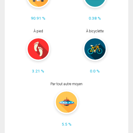
90.91 %
0.38 %
À pied
À bicyclette
3.21 %
0.0 %
Par tout autre moyen
5.5 %