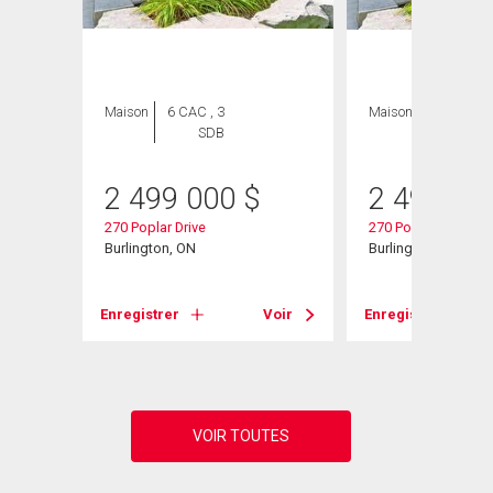
Maison
6 CAC , 3
Maison
6 CAC , 3
SDB
SDB
2 499 000
$
2 499 00
270 Poplar Drive
270 Poplar Drive
 ON
Burlington, ON
Burlington, ON
Voir
Enregistrer
Voir
Enregistrer