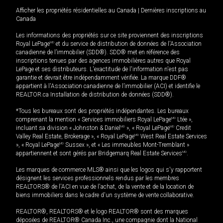
Afficher les propriétés résidentielles au Canada
|
Dernières inscriptions au
Canada
Les informations des propriétés sur ce site proviennent des inscriptions
Royal LePage
MD
et du service de distribution de données de l'Association
canadienne de l’immobilier (SDD®). SDD® met en référence des
inscriptions tenues par des agences immobilières autres que Royal
LePage et ses distributeurs. L'exactitude de l'information n'est pas
garantie et devrait être indépendamment vérifiée. La marque DDF®
appartient à l'Association canadienne de l’immobilier (ACI) et identifie le
REALTOR.ca Installation de distribution de données (SDD®).
*Tous les bureaux sont des propriétés indépendantes. Les bureaux
comprenant la mention « Services immobiliers Royal LePage
MD
Ltée »,
incluant sa division « Johnston & Daniel
MD
», « Royal LePage
MD
Credit
Valley Real Estate, Brokerage », « Royal LePage
MD
West Real Estate Services
», « Royal LePage
MD
Sussex », et « Les immeubles Mont-Tremblant »
appartiennent et sont gérés par Bridgemarq Real Estate Services
MD
.
Les marques de commerce MLS® ainsi que les logos qui s'y rapportent
désignent les services professionnels rendus par les membres
REALTORS® de l'ACI en vue de l'achat, de la vente et de la location de
biens immobiliers dans le cadre d'un système de vente collaborative.
REALTOR®, REALTORS® et le logo REALTOR® sont des marques
déposées de REALTOR® Canada Inc., une compagnie dont la National