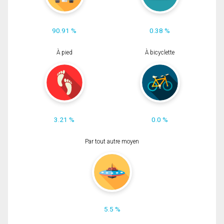
90.91 %
0.38 %
À pied
À bicyclette
3.21 %
0.0 %
Par tout autre moyen
5.5 %