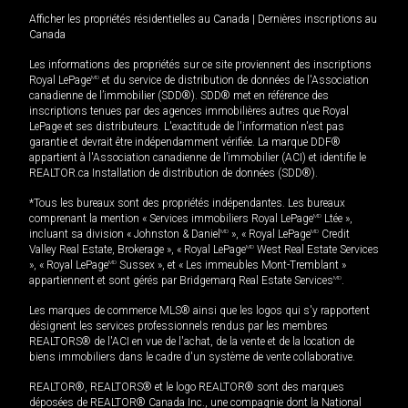
Afficher les propriétés résidentielles au Canada
|
Dernières inscriptions au
Canada
Les informations des propriétés sur ce site proviennent des inscriptions
Royal LePage
MD
et du service de distribution de données de l'Association
canadienne de l’immobilier (SDD®). SDD® met en référence des
inscriptions tenues par des agences immobilières autres que Royal
LePage et ses distributeurs. L'exactitude de l'information n'est pas
garantie et devrait être indépendamment vérifiée. La marque DDF®
appartient à l'Association canadienne de l’immobilier (ACI) et identifie le
REALTOR.ca Installation de distribution de données (SDD®).
*Tous les bureaux sont des propriétés indépendantes. Les bureaux
comprenant la mention « Services immobiliers Royal LePage
MD
Ltée »,
incluant sa division « Johnston & Daniel
MD
», « Royal LePage
MD
Credit
Valley Real Estate, Brokerage », « Royal LePage
MD
West Real Estate Services
», « Royal LePage
MD
Sussex », et « Les immeubles Mont-Tremblant »
appartiennent et sont gérés par Bridgemarq Real Estate Services
MD
.
Les marques de commerce MLS® ainsi que les logos qui s'y rapportent
désignent les services professionnels rendus par les membres
REALTORS® de l'ACI en vue de l'achat, de la vente et de la location de
biens immobiliers dans le cadre d'un système de vente collaborative.
REALTOR®, REALTORS® et le logo REALTOR® sont des marques
déposées de REALTOR® Canada Inc., une compagnie dont la National