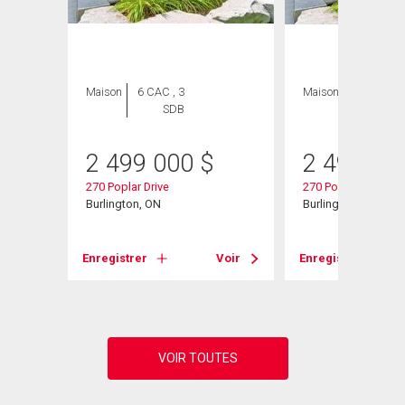
Maison
6 CAC , 3
Maison
6 CAC , 3
SDB
SDB
$
2 499 000
$
2 499 00
270 Poplar Drive
270 Poplar Drive
Burlington, ON
Burlington, ON
Voir
Enregistrer
Voir
Enregistrer