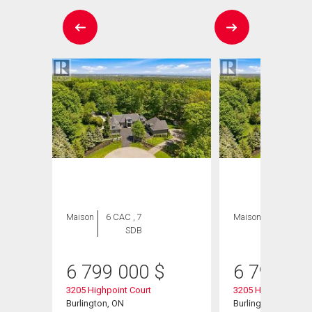
Maison
6 CAC , 7
Maison
6 CAC , 7
SDB
SDB
6 799 000
$
6 799 00
3205 Highpoint Court
3205 Highpoint Cou
ent
Burlington, ON
Burlington, ON