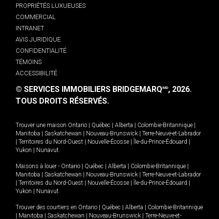
PROPRIÉTÉS LUXUEUSES
COMMERCIAL
INTRANET
AVIS JURIDIQUE
CONFIDENTIALITÉ
TÉMOINS
ACCESSIBILITÉ
© SERVICES IMMOBILIERS BRIDGEMARQ
, 2026.
MD
TOUS DROITS RÉSERVÉS.
Trouver une maison
Ontario
|
Québec
|
Alberta
|
Colombie-Britannique
|
Manitoba
|
Saskatchewan
|
Nouveau-Brunswick
|
Terre-Neuve-et-Labrador
|
Territoires du Nord-Ouest
|
Nouvelle-Écosse
|
Île-du-Prince-Édouard
|
Yukon
|
Nunavut
.
Maisons à louer -
Ontario
|
Québec
|
Alberta
|
Colombie-Britannique
|
Manitoba
|
Saskatchewan
|
Nouveau-Brunswick
|
Terre-Neuve-et-Labrador
|
Territoires du Nord-Ouest
|
Nouvelle-Écosse
|
Île-du-Prince-Édouard
|
Yukon
|
Nunavut
.
Trouver des courtiers en
Ontario
|
Québec
|
Alberta
|
Colombie-Britannique
|
Manitoba
|
Saskatchewan
|
Nouveau-Brunswick
|
Terre-Neuve-et-