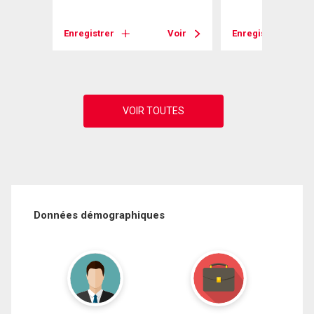
Enregistrer
Voir
Enregistrer
Voir
Données démographiques