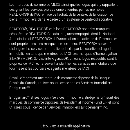
Les marques de commerce MLS® ainsi que les logos qui s'y rapportent
désignent les services professionnels rendus par les membres
REALTORS® de l'ACI en vue de l'achat, de la vente et de la location de
biens immobiliers dans le cadre d'un système de vente collaborative.
REALTOR®, REALTORS® et le logo REALTOR® sont des marques
déposées de REALTOR® Canada Inc., une compagnie dont la National
Association of REALTORS® et l'Association canadienne de l’immobilier
sont propriétaires. Les marques de commerce REALTOR® servent à
distinguer les services immobiliers offerts par les courtiers et agents
immobilier en tant que membres de l'ACI. Les marques d'homologation
S.I.A.® /MLS®, Service inter-agences®, et leurs logos respectifs sont la
propriété de l'ACI, et ils servent à identifier les services immobiliers que
fournissent les courtiers et agents membres de l'ACI.
Royal LePage
MD
est une marque de commerce déposée de la Banque
Royale du Canada, utilisée sous licence par les Services immobiliers
Bridgemarq
MD
.
Bridgemarq
MD
et ses logos / Services immobiliers Bridgemarq
MD
sont des
marques de commerce déposées de Residential Income Fund L.P. et sont
utilisées sous licence par Services immobiliers Bridgemarq
MD
Inc.
Découvrez la nouvelle application
MD