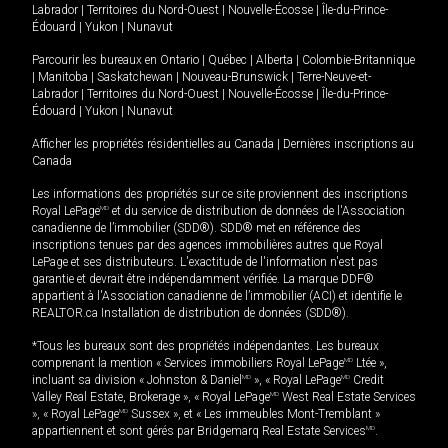
Labrador
|
Territoires du Nord-Ouest
|
Nouvelle-Écosse
|
Île-du-Prince-
Édouard
|
Yukon
|
Nunavut
Parcourir les bureaux en
Ontario
|
Québec
|
Alberta
|
Colombie-Britannique
|
Manitoba
|
Saskatchewan
|
Nouveau-Brunswick
|
Terre-Neuve-et-
Labrador
|
Territoires du Nord-Ouest
|
Nouvelle-Écosse
|
Île-du-Prince-
Édouard
|
Yukon
|
Nunavut
Afficher les propriétés résidentielles au Canada
|
Dernières inscriptions au
Canada
Les informations des propriétés sur ce site proviennent des inscriptions
Royal LePage
MD
et du service de distribution de données de l'Association
canadienne de l’immobilier (SDD®). SDD® met en référence des
inscriptions tenues par des agences immobilières autres que Royal
LePage et ses distributeurs. L'exactitude de l'information n'est pas
garantie et devrait être indépendamment vérifiée. La marque DDF®
appartient à l'Association canadienne de l’immobilier (ACI) et identifie le
REALTOR.ca Installation de distribution de données (SDD®).
*Tous les bureaux sont des propriétés indépendantes. Les bureaux
comprenant la mention « Services immobiliers Royal LePage
MD
Ltée »,
incluant sa division « Johnston & Daniel
MD
», « Royal LePage
MD
Credit
Valley Real Estate, Brokerage », « Royal LePage
MD
West Real Estate Services
», « Royal LePage
MD
Sussex », et « Les immeubles Mont-Tremblant »
appartiennent et sont gérés par Bridgemarq Real Estate Services
MD
.