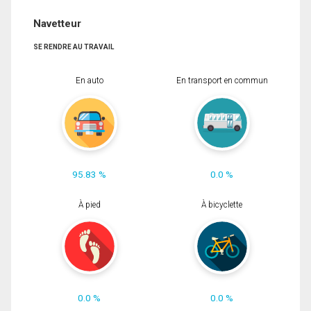
Navetteur
SE RENDRE AU TRAVAIL
En auto
En transport en commun
95.83 %
0.0 %
À pied
À bicyclette
0.0 %
0.0 %