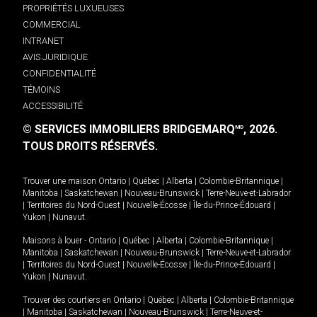
PROPRIÉTÉS LUXUEUSES
COMMERCIAL
INTRANET
AVIS JURIDIQUE
CONFIDENTIALITÉ
TÉMOINS
ACCESSIBILITÉ
© SERVICES IMMOBILIERS BRIDGEMARQ
, 2026.
MD
TOUS DROITS RÉSERVÉS.
Trouver une maison
Ontario
|
Québec
|
Alberta
|
Colombie-Britannique
|
Manitoba
|
Saskatchewan
|
Nouveau-Brunswick
|
Terre-Neuve-et-Labrador
|
Territoires du Nord-Ouest
|
Nouvelle-Écosse
|
Île-du-Prince-Édouard
|
Yukon
|
Nunavut
.
Maisons à louer -
Ontario
|
Québec
|
Alberta
|
Colombie-Britannique
|
Manitoba
|
Saskatchewan
|
Nouveau-Brunswick
|
Terre-Neuve-et-Labrador
|
Territoires du Nord-Ouest
|
Nouvelle-Écosse
|
Île-du-Prince-Édouard
|
Yukon
|
Nunavut
.
Trouver des courtiers en
Ontario
|
Québec
|
Alberta
|
Colombie-Britannique
|
Manitoba
|
Saskatchewan
|
Nouveau-Brunswick
|
Terre-Neuve-et-