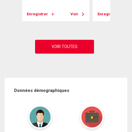
Enregistrer
Voir
Enregistrer
Voir
Données démographiques