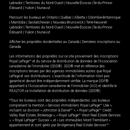
Labrador
|
Territoires du Nord-Ouest
|
Nouvelle-Écosse
|
Île-du-Prince-
Édouard
|
Yukon
|
Nunavut
Parcourir les bureaux en
Ontario
|
Québec
|
Alberta
|
Colombie-Britannique
|
Manitoba
|
Saskatchewan
|
Nouveau-Brunswick
|
Terre-Neuve-et-
Labrador
|
Territoires du Nord-Ouest
|
Nouvelle-Écosse
|
Île-du-Prince-
Édouard
|
Yukon
|
Nunavut
Afficher les propriétés résidentielles au Canada
|
Dernières inscriptions au
Canada
Les informations des propriétés sur ce site proviennent des inscriptions
Royal LePage
MD
et du service de distribution de données de l'Association
canadienne de l’immobilier (SDD®). SDD® met en référence des
inscriptions tenues par des agences immobilières autres que Royal
LePage et ses distributeurs. L'exactitude de l'information n'est pas
garantie et devrait être indépendamment vérifiée. La marque DDF®
appartient à l'Association canadienne de l’immobilier (ACI) et identifie le
REALTOR.ca Installation de distribution de données (SDD®).
*Tous les bureaux sont des propriétés indépendantes. Les bureaux
comprenant la mention « Services immobiliers Royal LePage
MD
Ltée »,
incluant sa division « Johnston & Daniel
MD
», « Royal LePage
MD
Credit
Valley Real Estate, Brokerage », « Royal LePage
MD
West Real Estate Services
», « Royal LePage
MD
Sussex », et « Les immeubles Mont-Tremblant »
appartiennent et sont gérés par Bridgemarq Real Estate Services
MD
.