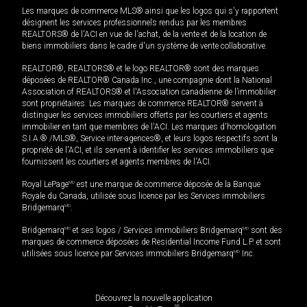
Les marques de commerce MLS® ainsi que les logos qui s'y rapportent
désignent les services professionnels rendus par les membres
REALTORS® de l'ACI en vue de l'achat, de la vente et de la location de
biens immobiliers dans le cadre d'un système de vente collaborative.
REALTOR®, REALTORS® et le logo REALTOR® sont des marques
déposées de REALTOR® Canada Inc., une compagnie dont la National
Association of REALTORS® et l'Association canadienne de l’immobilier
sont propriétaires. Les marques de commerce REALTOR® servent à
distinguer les services immobiliers offerts par les courtiers et agents
immobilier en tant que membres de l'ACI. Les marques d'homologation
S.I.A.® /MLS®, Service inter-agences®, et leurs logos respectifs sont la
propriété de l'ACI, et ils servent à identifier les services immobiliers que
fournissent les courtiers et agents membres de l'ACI.
Royal LePage
MD
est une marque de commerce déposée de la Banque
Royale du Canada, utilisée sous licence par les Services immobiliers
Bridgemarq
MD
.
Bridgemarq
MD
et ses logos / Services immobiliers Bridgemarq
MD
sont des
marques de commerce déposées de Residential Income Fund L.P. et sont
utilisées sous licence par Services immobiliers Bridgemarq
MD
Inc.
Découvrez la nouvelle application
MD