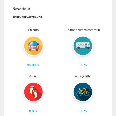
Navetteur
SE RENDRE AU TRAVAIL
En auto
En transport en commun
95.83 %
0.0 %
À pied
À bicyclette
0.0 %
0.0 %