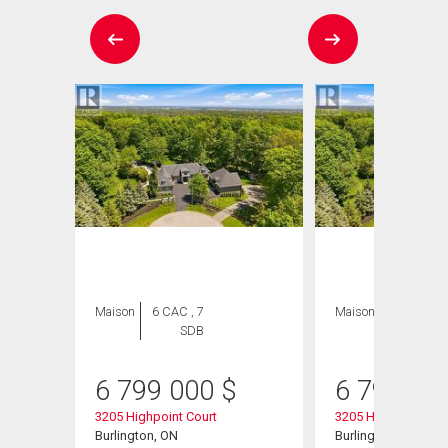
Maison
6 CAC , 7
Maison
6 CAC , 7
SDB
SDB
6 799 000
$
6 799 00
3205 Highpoint Court
3205 Highpoint Cou
ent
Burlington, ON
Burlington, ON