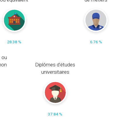
28.38 %
6.76 %
s ou
non
Diplômes d'études
universitaires
37.84 %