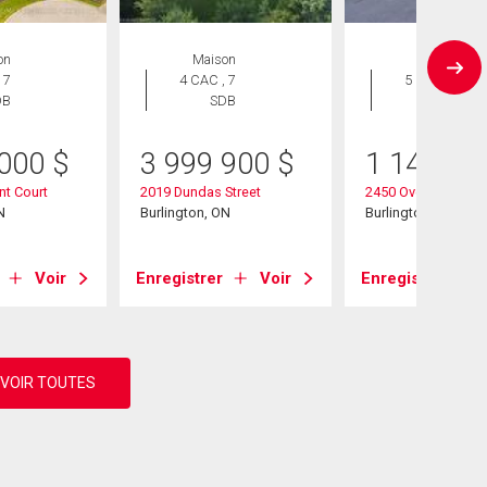
on
Maison
Maison
 7
4 CAC , 7
5 CAC , 3
DB
SDB
SDB
 000
$
3 999 900
$
1 149 00
nt Court
2019 Dundas Street
2450 Overton Drive
N
Burlington, ON
Burlington, ON
Voir
Enregistrer
Voir
Enregistrer