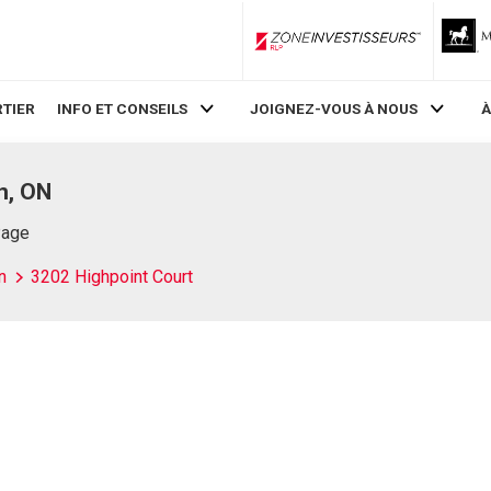
ZoneInvestisseurs RLP
TIER
INFO ET CONSEILS
JOIGNEZ-VOUS À NOUS
À
n, ON
Page
n
3202 Highpoint Court