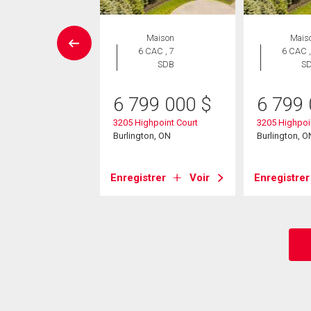
SITE LIBRE
Maison
Mais
Maison
6 CAC , 7
6 CAC ,
 CAC , 1
SDB
S
SDB
6 799 000
$
6 799
9 900
$
3205 Highpoint Court
3205 Highpoi
iddlesmoor
Burlington, ON
Burlington, O
nt
ton, ON
Enregistrer
Voir
Enregistrer
strer
Voir