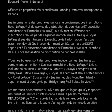
Édouard
|
Yukon
|
Nunavut
Afficher les propriétés résidentielles au Canada
|
Dernières inscriptions au
Canada
Les informations des propriétés sur ce site proviennent des inscriptions
Royal LePage
MD
et du service de distribution de données de l'Association
canadienne de l’immobilier (SDD®). SDD® met en référence des
inscriptions tenues par des agences immobilières autres que Royal
LePage et ses distributeurs. L'exactitude de l'information n'est pas
garantie et devrait être indépendamment vérifiée. La marque DDF®
appartient à l'Association canadienne de l’immobilier (ACI) et identifie le
REALTOR.ca Installation de distribution de données (SDD®).
*Tous les bureaux sont des propriétés indépendantes. Les bureaux
comprenant la mention « Services immobiliers Royal LePage
MD
Ltée »,
incluant sa division « Johnston & Daniel
MD
», « Royal LePage
MD
Credit
Valley Real Estate, Brokerage », « Royal LePage
MD
West Real Estate Services
», « Royal LePage
MD
Sussex », et « Les immeubles Mont-Tremblant »
appartiennent et sont gérés par Bridgemarq Real Estate Services
MD
.
Les marques de commerce MLS® ainsi que les logos qui s'y rapportent
désignent les services professionnels rendus par les membres
REALTORS® de l'ACI en vue de l'achat, de la vente et de la location de
biens immobiliers dans le cadre d'un système de vente collaborative.
REALTOR®, REALTORS® et le logo REALTOR® sont des marques