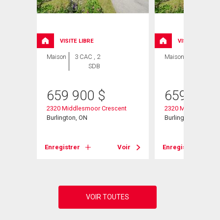
ION
VISITE LIBRE
VISITE LIBRE
Maison
3 CAC , 2
Maison
3 CAC , 1
SDB
SDB
659 900
$
659 900
2320 Middlesmoor Crescent
2320 Middlesmoor 
Burlington, ON
Burlington, ON
Voir
Enregistrer
Voir
Enregistrer