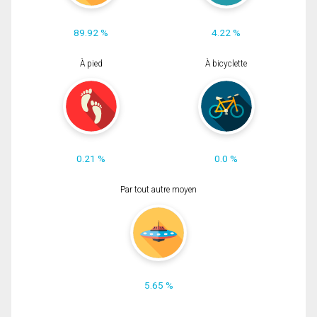
89.92 %
4.22 %
À pied
À bicyclette
0.21 %
0.0 %
Par tout autre moyen
5.65 %