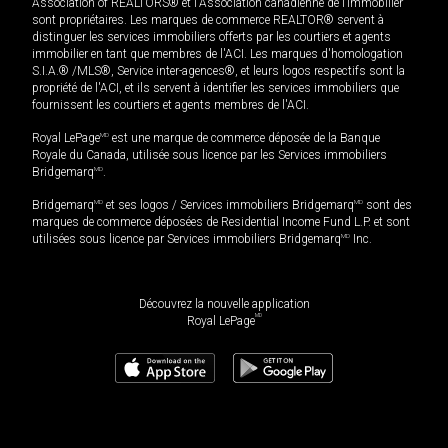
Association of REALTORS® et l'Association canadienne de l’immobilier
sont propriétaires. Les marques de commerce REALTOR® servent à
distinguer les services immobiliers offerts par les courtiers et agents
immobilier en tant que membres de l'ACI. Les marques d'homologation
S.I.A.® /MLS®, Service inter-agences®, et leurs logos respectifs sont la
propriété de l'ACI, et ils servent à identifier les services immobiliers que
fournissent les courtiers et agents membres de l'ACI.
Royal LePage
MD
est une marque de commerce déposée de la Banque
Royale du Canada, utilisée sous licence par les Services immobiliers
Bridgemarq
MD
.
Bridgemarq
MD
et ses logos / Services immobiliers Bridgemarq
MD
sont des
marques de commerce déposées de Residential Income Fund L.P. et sont
utilisées sous licence par Services immobiliers Bridgemarq
MD
Inc.
Découvrez la nouvelle application
MD
Royal LePage