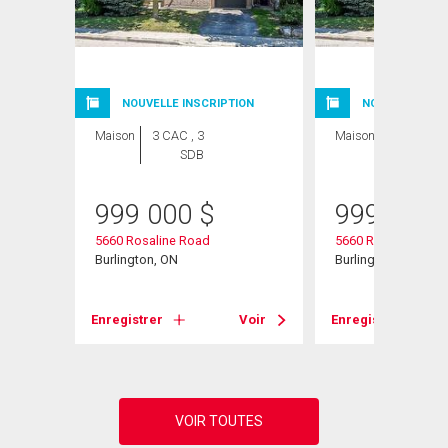
NOUVELLE INSCRIPTION
NOUVELLE INSC
Maison
3 CAC , 3
Maison
3 CAC , 3
SDB
SDB
999 000
$
999 000
5660 Rosaline Road
5660 Rosaline Roa
Burlington, ON
Burlington, ON
Voir
Enregistrer
Voir
Enregistrer