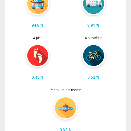
94.8 %
3.91 %
À pied
À bicyclette
0.45 %
0.52 %
Par tout autre moyen
0.32 %