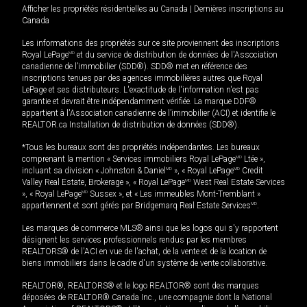
Afficher les propriétés résidentielles au Canada
|
Dernières inscriptions au
Canada
Les informations des propriétés sur ce site proviennent des inscriptions
Royal LePage
MD
et du service de distribution de données de l'Association
canadienne de l’immobilier (SDD®). SDD® met en référence des
inscriptions tenues par des agences immobilières autres que Royal
LePage et ses distributeurs. L'exactitude de l'information n'est pas
garantie et devrait être indépendamment vérifiée. La marque DDF®
appartient à l'Association canadienne de l’immobilier (ACI) et identifie le
REALTOR.ca Installation de distribution de données (SDD®).
*Tous les bureaux sont des propriétés indépendantes. Les bureaux
comprenant la mention « Services immobiliers Royal LePage
MD
Ltée »,
incluant sa division « Johnston & Daniel
MD
», « Royal LePage
MD
Credit
Valley Real Estate, Brokerage », « Royal LePage
MD
West Real Estate Services
», « Royal LePage
MD
Sussex », et « Les immeubles Mont-Tremblant »
appartiennent et sont gérés par Bridgemarq Real Estate Services
MD
.
Les marques de commerce MLS® ainsi que les logos qui s'y rapportent
désignent les services professionnels rendus par les membres
REALTORS® de l'ACI en vue de l'achat, de la vente et de la location de
biens immobiliers dans le cadre d'un système de vente collaborative.
REALTOR®, REALTORS® et le logo REALTOR® sont des marques
déposées de REALTOR® Canada Inc., une compagnie dont la National