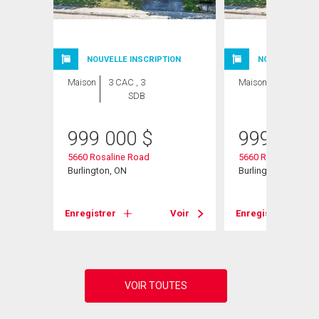
ION
NOUVELLE INSCRIPTION
NOUVELLE INSC
Maison
3 CAC , 3
Maison
3 CAC , 3
SDB
SDB
999 000
$
999 000
5660 Rosaline Road
5660 Rosaline Roa
Burlington, ON
Burlington, ON
Voir
Enregistrer
Voir
Enregistrer