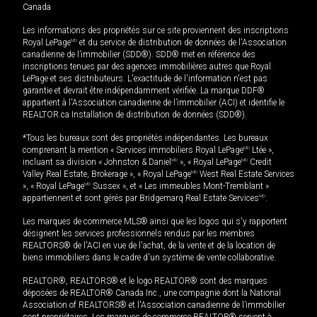
Canada
Les informations des propriétés sur ce site proviennent des inscriptions
Royal LePage
MD
et du service de distribution de données de l'Association
canadienne de l’immobilier (SDD®). SDD® met en référence des
inscriptions tenues par des agences immobilières autres que Royal
LePage et ses distributeurs. L'exactitude de l'information n'est pas
garantie et devrait être indépendamment vérifiée. La marque DDF®
appartient à l'Association canadienne de l’immobilier (ACI) et identifie le
REALTOR.ca Installation de distribution de données (SDD®).
*Tous les bureaux sont des propriétés indépendantes. Les bureaux
comprenant la mention « Services immobiliers Royal LePage
MD
Ltée »,
incluant sa division « Johnston & Daniel
MD
», « Royal LePage
MD
Credit
Valley Real Estate, Brokerage », « Royal LePage
MD
West Real Estate Services
», « Royal LePage
MD
Sussex », et « Les immeubles Mont-Tremblant »
appartiennent et sont gérés par Bridgemarq Real Estate Services
MD
.
Les marques de commerce MLS® ainsi que les logos qui s'y rapportent
désignent les services professionnels rendus par les membres
REALTORS® de l'ACI en vue de l'achat, de la vente et de la location de
biens immobiliers dans le cadre d'un système de vente collaborative.
REALTOR®, REALTORS® et le logo REALTOR® sont des marques
déposées de REALTOR® Canada Inc., une compagnie dont la National
Association of REALTORS® et l'Association canadienne de l’immobilier
sont propriétaires. Les marques de commerce REALTOR® servent à