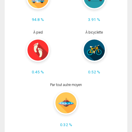
94.8 %
3.91 %
À pied
À bicyclette
0.45 %
0.52 %
Par tout autre moyen
0.32 %