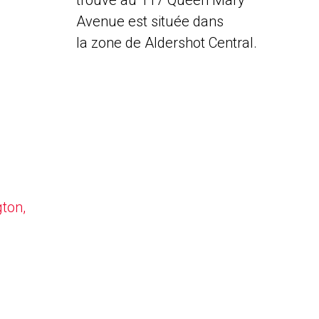
trouve au 117 Queen Mary
Avenue est située dans
la zone de Aldershot Central.
gton,