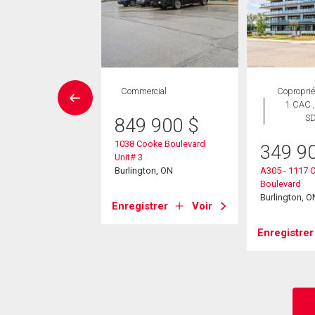
Maison
Commercial
Coproprié
 CAC , 4
1 CAC ,
SDB
S
849 900
$
1038 Cooke Boulevard
349 9
95 000
$
Unit# 3
Burlington, ON
A305 - 1117 
 Shadeland Avenue
Boulevard
ton, ON
Burlington, O
Enregistrer
Voir
strer
Voir
Enregistrer