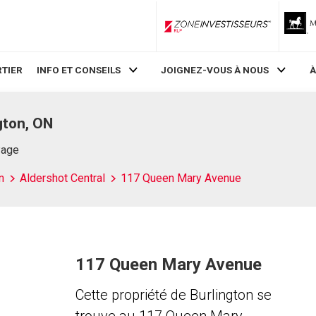
ZoneInvestisseurs RLP
TIER
INFO ET CONSEILS
JOIGNEZ-VOUS À NOUS
À
gton, ON
Page
n
Aldershot Central
117 Queen Mary Avenue
117 Queen Mary Avenue
Cette propriété de Burlington se