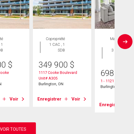
té
Copropriété
Maison en
 1
1 CAC , 1
rangée
DB
SDB
3 CAC , 2
SDB
00
$
349 900
$
698 000
Cooke
1117 Cooke Boulevard
Unit# A305
1 - 1121 Cooke Bou
N
Burlington, ON
Burlington, ON
Voir
Enregistrer
Voir
Enregistrer