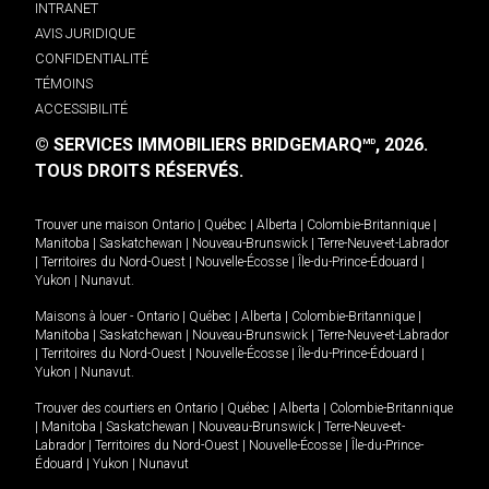
INTRANET
AVIS JURIDIQUE
CONFIDENTIALITÉ
TÉMOINS
ACCESSIBILITÉ
© SERVICES IMMOBILIERS BRIDGEMARQ
, 2026.
MD
TOUS DROITS RÉSERVÉS.
Trouver une maison
Ontario
|
Québec
|
Alberta
|
Colombie-Britannique
|
Manitoba
|
Saskatchewan
|
Nouveau-Brunswick
|
Terre-Neuve-et-Labrador
|
Territoires du Nord-Ouest
|
Nouvelle-Écosse
|
Île-du-Prince-Édouard
|
Yukon
|
Nunavut
.
Maisons à louer -
Ontario
|
Québec
|
Alberta
|
Colombie-Britannique
|
Manitoba
|
Saskatchewan
|
Nouveau-Brunswick
|
Terre-Neuve-et-Labrador
|
Territoires du Nord-Ouest
|
Nouvelle-Écosse
|
Île-du-Prince-Édouard
|
Yukon
|
Nunavut
.
Trouver des courtiers en
Ontario
|
Québec
|
Alberta
|
Colombie-Britannique
|
Manitoba
|
Saskatchewan
|
Nouveau-Brunswick
|
Terre-Neuve-et-
Labrador
|
Territoires du Nord-Ouest
|
Nouvelle-Écosse
|
Île-du-Prince-
Édouard
|
Yukon
|
Nunavut