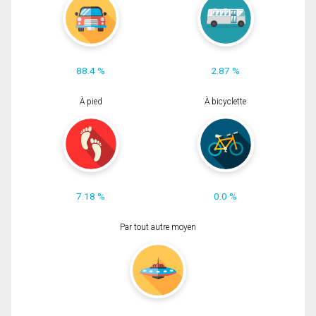
88.4 %
2.87 %
À pied
À bicyclette
7.18 %
0.0 %
Par tout autre moyen