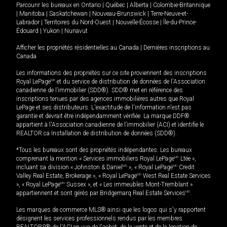
Parcourir les bureaux en
Ontario
|
Québec
|
Alberta
|
Colombie-Britannique
|
Manitoba
|
Saskatchewan
|
Nouveau-Brunswick
|
Terre-Neuve-et-
Labrador
|
Territoires du Nord-Ouest
|
Nouvelle-Écosse
|
Île-du-Prince-
Édouard
|
Yukon
|
Nunavut
Afficher les propriétés résidentielles au Canada
|
Dernières inscriptions au
Canada
Les informations des propriétés sur ce site proviennent des inscriptions
Royal LePage
MD
et du service de distribution de données de l'Association
canadienne de l’immobilier (SDD®). SDD® met en référence des
inscriptions tenues par des agences immobilières autres que Royal
LePage et ses distributeurs. L'exactitude de l'information n'est pas
garantie et devrait être indépendamment vérifiée. La marque DDF®
appartient à l'Association canadienne de l’immobilier (ACI) et identifie le
REALTOR.ca Installation de distribution de données (SDD®).
*Tous les bureaux sont des propriétés indépendantes. Les bureaux
comprenant la mention « Services immobiliers Royal LePage
MD
Ltée »,
incluant sa division « Johnston & Daniel
MD
», « Royal LePage
MD
Credit
Valley Real Estate, Brokerage », « Royal LePage
MD
West Real Estate Services
», « Royal LePage
MD
Sussex », et « Les immeubles Mont-Tremblant »
appartiennent et sont gérés par Bridgemarq Real Estate Services
MD
.
Les marques de commerce MLS® ainsi que les logos qui s'y rapportent
désignent les services professionnels rendus par les membres
REALTORS® de l'ACI en vue de l'achat, de la vente et de la location de