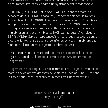
biens immobiliers dans le cadre d'un système de vente collaborative.
REALTOR®, REALTORS® et le logo REALTOR® sont des marques
déposées de REALTOR® Canada Inc., une compagnie dont la National
Association of REALTORS® et l'Association canadienne de l’immobilier
sont propriétaires. Les marques de commerce REALTOR® servent à
distinguer les services immobiliers offerts par les courtiers et agents
immobilier en tant que membres de l'ACI. Les marques d'homologation
S.I.A.® /MLS®, Service inter-agences®, et leurs logos respectifs sont la
propriété de l'ACI, et ils servent à identifier les services immobiliers que
fournissent les courtiers et agents membres de l'ACI.
Royal LePage
MD
est une marque de commerce déposée de la Banque
Royale du Canada, utilisée sous licence par les Services immobiliers
Bridgemarq
MD
.
Bridgemarq
MD
et ses logos / Services immobiliers Bridgemarq
MD
sont des
marques de commerce déposées de Residential Income Fund L.P. et sont
utilisées sous licence par Services immobiliers Bridgemarq
MD
Inc.
Découvrez la nouvelle application
MD
Royal LePage