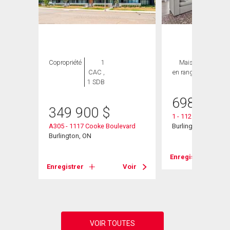
Copropriété
1
Maison
3 CAC ,
CAC ,
en rangée
2 SDB
1 SDB
698 000
349 900
$
e
1 - 1121 Cooke Bou
A305 - 1117 Cooke Boulevard
Burlington, ON
Burlington, ON
Voir
Enregistrer
Enregistrer
Voir