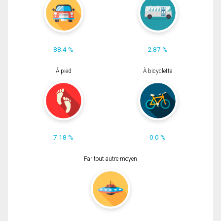
88.4 %
2.87 %
À pied
À bicyclette
7.18 %
0.0 %
Par tout autre moyen