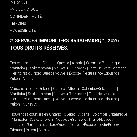
INTRANET
AVIS JURIDIQUE
CONFIDENTIALITÉ
TÉMOINS
ACCESSIBILITÉ
© SERVICES IMMOBILIERS BRIDGEMARQ
, 2026.
MD
TOUS DROITS RÉSERVÉS.
Trouver une maison
Ontario
|
Québec
|
Alberta
|
Colombie-Britannique
|
Manitoba
|
Saskatchewan
|
Nouveau-Brunswick
|
Terre-Neuve-et-Labrador
|
Territoires du Nord-Ouest
|
Nouvelle-Écosse
|
Île-du-Prince-Édouard
|
Yukon
|
Nunavut
.
Maisons à louer -
Ontario
|
Québec
|
Alberta
|
Colombie-Britannique
|
Manitoba
|
Saskatchewan
|
Nouveau-Brunswick
|
Terre-Neuve-et-Labrador
|
Territoires du Nord-Ouest
|
Nouvelle-Écosse
|
Île-du-Prince-Édouard
|
Yukon
|
Nunavut
.
Trouver des courtiers en
Ontario
|
Québec
|
Alberta
|
Colombie-Britannique
|
Manitoba
|
Saskatchewan
|
Nouveau-Brunswick
|
Terre-Neuve-et-
Labrador
|
Territoires du Nord-Ouest
|
Nouvelle-Écosse
|
Île-du-Prince-
Édouard
|
Yukon
|
Nunavut