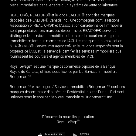
biens immobiliers dans le cadre d'un système de vente collaborative.
REALTOR®, REALTORS® et le logo REALTOR® sont des marques
déposées de REALTOR® Canada Inc., une compagnie dont la National
Association of REALTORS® et l'Association canadienne de l’immobilier
sont propriétaires. Les marques de commerce REALTOR® servent à
distinguer les services immobiliers offerts par les courtiers et agents
immobilier en tant que membres de l'ACI. Les marques d'homologation
S.I.A.® /MLS®, Service inter-agences®, et leurs logos respectifs sont la
propriété de l'ACI, et ils servent à identifier les services immobiliers que
fournissent les courtiers et agents membres de l'ACI.
Royal LePage
MD
est une marque de commerce déposée de la Banque
Royale du Canada, utilisée sous licence par les Services immobiliers
Bridgemarq
MD
.
Bridgemarq
MD
et ses logos / Services immobiliers Bridgemarq
MD
sont des
marques de commerce déposées de Residential Income Fund L.P. et sont
utilisées sous licence par Services immobiliers Bridgemarq
MD
Inc.
Découvrez la nouvelle application
MD
Royal LePage