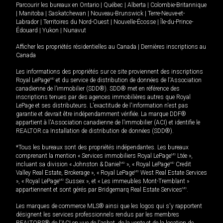
Parcourir les bureaux en
Ontario
|
Québec
|
Alberta
|
Colombie-Britannique
|
Manitoba
|
Saskatchewan
|
Nouveau-Brunswick
|
Terre-Neuve-et-
Labrador
|
Territoires du Nord-Ouest
|
Nouvelle-Écosse
|
Île-du-Prince-
Édouard
|
Yukon
|
Nunavut
Afficher les propriétés résidentielles au Canada
|
Dernières inscriptions au
Canada
Les informations des propriétés sur ce site proviennent des inscriptions
Royal LePage
MD
et du service de distribution de données de l'Association
canadienne de l’immobilier (SDD®). SDD® met en référence des
inscriptions tenues par des agences immobilières autres que Royal
LePage et ses distributeurs. L'exactitude de l'information n'est pas
garantie et devrait être indépendamment vérifiée. La marque DDF®
appartient à l'Association canadienne de l’immobilier (ACI) et identifie le
REALTOR.ca Installation de distribution de données (SDD®).
*Tous les bureaux sont des propriétés indépendantes. Les bureaux
comprenant la mention « Services immobiliers Royal LePage
MD
Ltée »,
incluant sa division « Johnston & Daniel
MD
», « Royal LePage
MD
Credit
Valley Real Estate, Brokerage », « Royal LePage
MD
West Real Estate Services
», « Royal LePage
MD
Sussex », et « Les immeubles Mont-Tremblant »
appartiennent et sont gérés par Bridgemarq Real Estate Services
MD
.
Les marques de commerce MLS® ainsi que les logos qui s'y rapportent
désignent les services professionnels rendus par les membres
REALTORS® de l'ACI en vue de l'achat, de la vente et de la location de