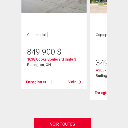
Commercial
Copropriété
1
CAC ,
1 SDB
849 900
$
1038 Cooke Boulevard Unit# 3
349 900
e
Burlington, ON
A305 - 1117 Cooke 
Burlington, ON
Enregistrer
Voir
Voir
Enregistrer