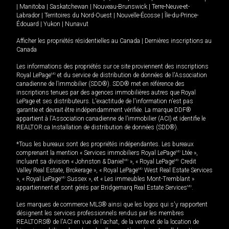
|
Manitoba
|
Saskatchewan
|
Nouveau-Brunswick
|
Terre-Neuve-et-
Labrador
|
Territoires du Nord-Ouest
|
Nouvelle-Écosse
|
Île-du-Prince-
Édouard
|
Yukon
|
Nunavut
Afficher les propriétés résidentielles au Canada
|
Dernières inscriptions au
Canada
Les informations des propriétés sur ce site proviennent des inscriptions
Royal LePage
MD
et du service de distribution de données de l'Association
canadienne de l’immobilier (SDD®). SDD® met en référence des
inscriptions tenues par des agences immobilières autres que Royal
LePage et ses distributeurs. L'exactitude de l'information n'est pas
garantie et devrait être indépendamment vérifiée. La marque DDF®
appartient à l'Association canadienne de l’immobilier (ACI) et identifie le
REALTOR.ca Installation de distribution de données (SDD®).
*Tous les bureaux sont des propriétés indépendantes. Les bureaux
comprenant la mention « Services immobiliers Royal LePage
MD
Ltée »,
incluant sa division « Johnston & Daniel
MD
», « Royal LePage
MD
Credit
Valley Real Estate, Brokerage », « Royal LePage
MD
West Real Estate Services
», « Royal LePage
MD
Sussex », et « Les immeubles Mont-Tremblant »
appartiennent et sont gérés par Bridgemarq Real Estate Services
MD
.
Les marques de commerce MLS® ainsi que les logos qui s'y rapportent
désignent les services professionnels rendus par les membres
REALTORS® de l'ACI en vue de l'achat, de la vente et de la location de