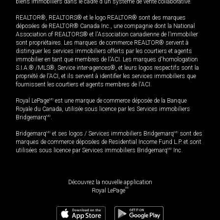
biens immobiliers dans le cadre d'un système de vente collaborative.
REALTOR®, REALTORS® et le logo REALTOR® sont des marques
déposées de REALTOR® Canada Inc., une compagnie dont la National
Association of REALTORS® et l'Association canadienne de l’immobilier
sont propriétaires. Les marques de commerce REALTOR® servent à
distinguer les services immobiliers offerts par les courtiers et agents
immobilier en tant que membres de l'ACI. Les marques d'homologation
S.I.A.® /MLS®, Service inter-agences®, et leurs logos respectifs sont la
propriété de l'ACI, et ils servent à identifier les services immobiliers que
fournissent les courtiers et agents membres de l'ACI.
Royal LePage
MD
est une marque de commerce déposée de la Banque
Royale du Canada, utilisée sous licence par les Services immobiliers
Bridgemarq
MD
.
Bridgemarq
MD
et ses logos / Services immobiliers Bridgemarq
MD
sont des
marques de commerce déposées de Residential Income Fund L.P. et sont
utilisées sous licence par Services immobiliers Bridgemarq
MD
Inc.
Découvrez la nouvelle application
MD
Royal LePage