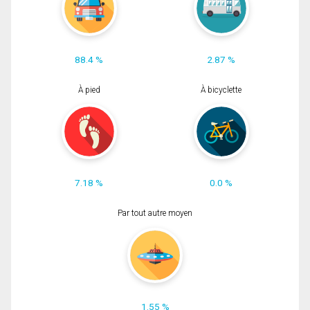
88.4 %
2.87 %
À pied
À bicyclette
7.18 %
0.0 %
Par tout autre moyen
1.55 %