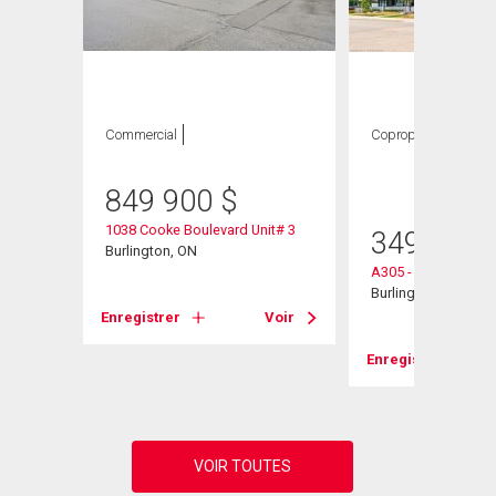
Commercial
Copropriété
1
CAC ,
1 SDB
849 900
$
1038 Cooke Boulevard Unit# 3
349 900
it# 3
Burlington, ON
A305 - 1117 Cooke 
Burlington, ON
Enregistrer
Voir
Voir
Enregistrer