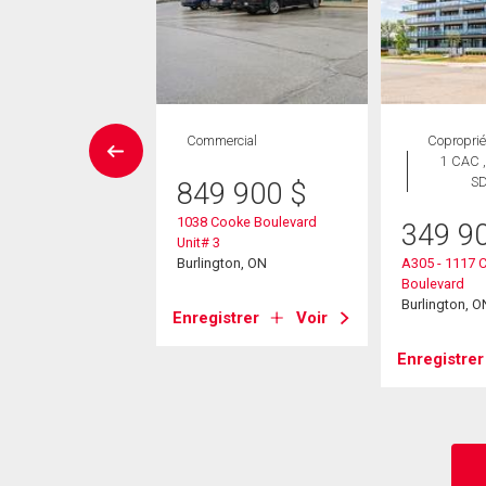
Maison
Commercial
Coproprié
 CAC , 4
1 CAC ,
SDB
S
849 900
$
1038 Cooke Boulevard
349 9
95 000
$
Unit# 3
Burlington, ON
A305 - 1117 
 Shadeland Avenue
Boulevard
ton, ON
Burlington, O
Enregistrer
Voir
strer
Voir
Enregistrer