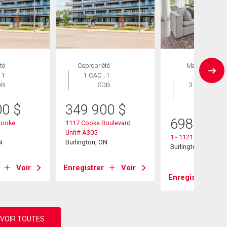
té
Copropriété
Maison en
 1
1 CAC , 1
rangée
DB
SDB
3 CAC , 2
SDB
00
$
349 900
$
698 000
Cooke
1117 Cooke Boulevard
Unit# A305
1 - 1121 Cooke Bou
N
Burlington, ON
Burlington, ON
Voir
Enregistrer
Voir
Enregistrer