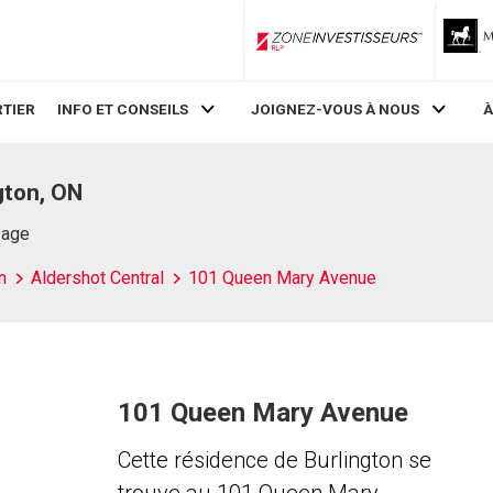
ZoneInvestisseurs RLP
TIER
INFO ET CONSEILS
JOIGNEZ-VOUS À NOUS
À
gton, ON
Page
n
Aldershot Central
101 Queen Mary Avenue
101 Queen Mary Avenue
Cette résidence de Burlington se