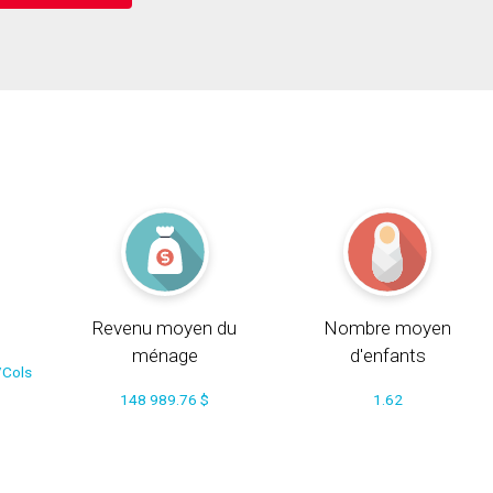
Revenu moyen du
Nombre moyen
ménage
d'enfants
/Cols
148 989.76 $
1.62