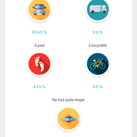
95.65 %
0.0 %
À pied
À bicyclette
4.35 %
0.0 %
Par tout autre moyen