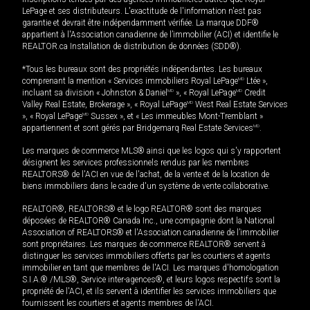
LePage et ses distributeurs. L'exactitude de l'information n'est pas
garantie et devrait être indépendamment vérifiée. La marque DDF®
appartient à l'Association canadienne de l’immobilier (ACI) et identifie le
REALTOR.ca Installation de distribution de données (SDD®).
*Tous les bureaux sont des propriétés indépendantes. Les bureaux
comprenant la mention « Services immobiliers Royal LePage
MD
Ltée »,
incluant sa division « Johnston & Daniel
MD
», « Royal LePage
MD
Credit
Valley Real Estate, Brokerage », « Royal LePage
MD
West Real Estate Services
», « Royal LePage
MD
Sussex », et « Les immeubles Mont-Tremblant »
appartiennent et sont gérés par Bridgemarq Real Estate Services
MD
.
Les marques de commerce MLS® ainsi que les logos qui s'y rapportent
désignent les services professionnels rendus par les membres
REALTORS® de l'ACI en vue de l'achat, de la vente et de la location de
biens immobiliers dans le cadre d'un système de vente collaborative.
REALTOR®, REALTORS® et le logo REALTOR® sont des marques
déposées de REALTOR® Canada Inc., une compagnie dont la National
Association of REALTORS® et l'Association canadienne de l’immobilier
sont propriétaires. Les marques de commerce REALTOR® servent à
distinguer les services immobiliers offerts par les courtiers et agents
immobilier en tant que membres de l'ACI. Les marques d'homologation
S.I.A.® /MLS®, Service inter-agences®, et leurs logos respectifs sont la
propriété de l'ACI, et ils servent à identifier les services immobiliers que
fournissent les courtiers et agents membres de l'ACI.