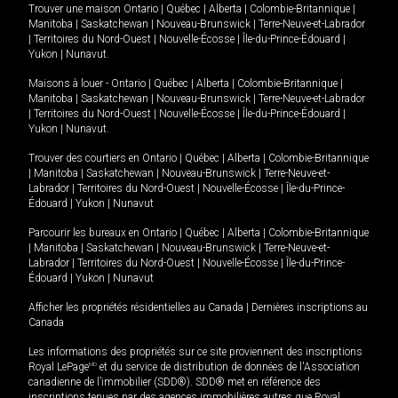
Trouver une maison
Ontario
|
Québec
|
Alberta
|
Colombie-Britannique
|
Manitoba
|
Saskatchewan
|
Nouveau-Brunswick
|
Terre-Neuve-et-Labrador
|
Territoires du Nord-Ouest
|
Nouvelle-Écosse
|
Île-du-Prince-Édouard
|
Yukon
|
Nunavut
.
Maisons à louer -
Ontario
|
Québec
|
Alberta
|
Colombie-Britannique
|
Manitoba
|
Saskatchewan
|
Nouveau-Brunswick
|
Terre-Neuve-et-Labrador
|
Territoires du Nord-Ouest
|
Nouvelle-Écosse
|
Île-du-Prince-Édouard
|
Yukon
|
Nunavut
.
Trouver des courtiers en
Ontario
|
Québec
|
Alberta
|
Colombie-Britannique
|
Manitoba
|
Saskatchewan
|
Nouveau-Brunswick
|
Terre-Neuve-et-
Labrador
|
Territoires du Nord-Ouest
|
Nouvelle-Écosse
|
Île-du-Prince-
Édouard
|
Yukon
|
Nunavut
Parcourir les bureaux en
Ontario
|
Québec
|
Alberta
|
Colombie-Britannique
|
Manitoba
|
Saskatchewan
|
Nouveau-Brunswick
|
Terre-Neuve-et-
Labrador
|
Territoires du Nord-Ouest
|
Nouvelle-Écosse
|
Île-du-Prince-
Édouard
|
Yukon
|
Nunavut
Afficher les propriétés résidentielles au Canada
|
Dernières inscriptions au
Canada
Les informations des propriétés sur ce site proviennent des inscriptions
Royal LePage
MD
et du service de distribution de données de l'Association
canadienne de l’immobilier (SDD®). SDD® met en référence des
inscriptions tenues par des agences immobilières autres que Royal