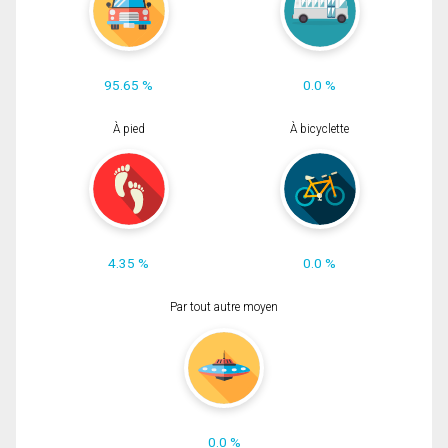
95.65 %
0.0 %
À pied
À bicyclette
4.35 %
0.0 %
Par tout autre moyen
0.0 %