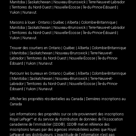
Manitoba
|
Saskatchewan
|
Nouveau-Brunswick
|
Terre-Neuve-et-Labrador
|
Territoires du Nord-Ouest
|
Nouvelle-Écosse
|
Île-du-Prince-Édouard
|
Yukon
|
Nunavut
.
Maisons à louer -
Ontario
|
Québec
|
Alberta
|
Colombie-Britannique
|
Manitoba
|
Saskatchewan
|
Nouveau-Brunswick
|
Terre-Neuve-et-Labrador
|
Territoires du Nord-Ouest
|
Nouvelle-Écosse
|
Île-du-Prince-Édouard
|
Yukon
|
Nunavut
.
Trouver des courtiers en
Ontario
|
Québec
|
Alberta
|
Colombie-Britannique
|
Manitoba
|
Saskatchewan
|
Nouveau-Brunswick
|
Terre-Neuve-et-
Labrador
|
Territoires du Nord-Ouest
|
Nouvelle-Écosse
|
Île-du-Prince-
Édouard
|
Yukon
|
Nunavut
Parcourir les bureaux en
Ontario
|
Québec
|
Alberta
|
Colombie-Britannique
|
Manitoba
|
Saskatchewan
|
Nouveau-Brunswick
|
Terre-Neuve-et-
Labrador
|
Territoires du Nord-Ouest
|
Nouvelle-Écosse
|
Île-du-Prince-
Édouard
|
Yukon
|
Nunavut
Afficher les propriétés résidentielles au Canada
|
Dernières inscriptions au
Canada
Les informations des propriétés sur ce site proviennent des inscriptions
Royal LePage
MD
et du service de distribution de données de l'Association
canadienne de l’immobilier (SDD®). SDD® met en référence des
inscriptions tenues par des agences immobilières autres que Royal
LePage et ses distributeurs. L'exactitude de l'information n'est pas