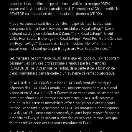
garantie et devrait être indépendamment vérifiée. La marque DDF®
appartient à l'Association canadienne de l’immobilier (ACI) et identifie le
REALTOR.ca Installation de distribution de données (SDD®).
*Tous les bureaux sont des propriétés indépendantes. Les bureaux
comprenant la mention « Services immobiliers Royal LePage
MD
Ltée »,
incluant sa division « Johnston & Daniel
MD
», « Royal LePage
MD
Credit
Valley Real Estate, Brokerage », « Royal LePage
MD
West Real Estate Services
», « Royal LePage
MD
Sussex », et « Les immeubles Mont-Tremblant »
appartiennent et sont gérés par Bridgemarq Real Estate Services
MD
.
Les marques de commerce MLS® ainsi que les logos qui s'y rapportent
désignent les services professionnels rendus par les membres
REALTORS® de l'ACI en vue de l'achat, de la vente et de la location de
biens immobiliers dans le cadre d'un système de vente collaborative.
REALTOR®, REALTORS® et le logo REALTOR® sont des marques
déposées de REALTOR® Canada Inc., une compagnie dont la National
Association of REALTORS® et l'Association canadienne de l’immobilier
sont propriétaires. Les marques de commerce REALTOR® servent à
distinguer les services immobiliers offerts par les courtiers et agents
immobilier en tant que membres de l'ACI. Les marques d'homologation
S.I.A.® /MLS®, Service inter-agences®, et leurs logos respectifs sont la
propriété de l'ACI, et ils servent à identifier les services immobiliers que
fournissent les courtiers et agents membres de l'ACI.
MD