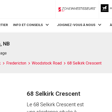
ZoneInvestisseurs RLP
TIER
INFO ET CONSEILS
JOIGNEZ-VOUS À NOUS
À
n, NB
Page
k
Fredericton
Woodstock Road
68 Selkirk Crescent
68 Selkirk Crescent
Le 68 Selkirk Crescent est