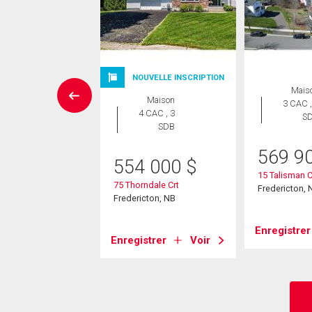
NOUVELLE INSCRIPTION
Maison
Mais
Maison
 CAC , 5
3 CAC ,
4 CAC , 3
SDB
S
SDB
95 000
$
569 9
554 000
$
5 Rte
15 Talisman 
75 Thorndale Crt
s, NB
Fredericton, 
Fredericton, NB
strer
Voir
Enregistrer
Enregistrer
Voir