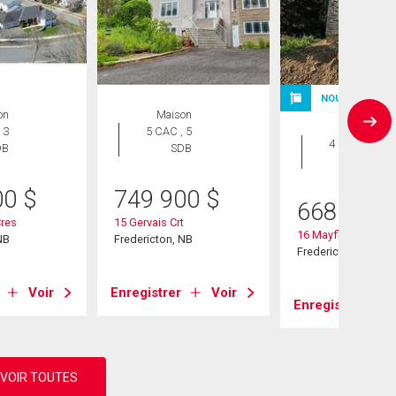
NOUVELLE INS
on
Maison
Maison
 3
5 CAC , 5
4 CAC , 3
DB
SDB
SDB
00
$
749 900
$
668 000
Cres
15 Gervais Crt
16 Mayflower St
NB
Fredericton, NB
Fredericton, NB
Voir
Enregistrer
Voir
Enregistrer