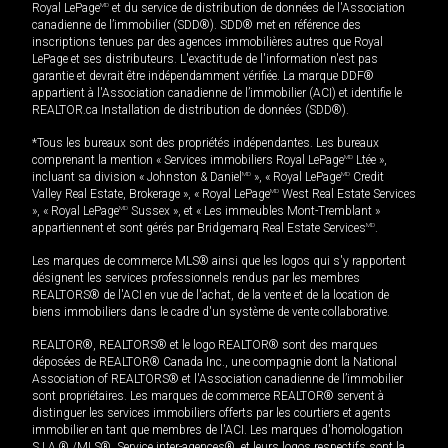
Royal LePage
MD
et du service de distribution de données de l'Association
canadienne de l’immobilier (SDD®). SDD® met en référence des
inscriptions tenues par des agences immobilières autres que Royal
LePage et ses distributeurs. L'exactitude de l'information n'est pas
garantie et devrait être indépendamment vérifiée. La marque DDF®
appartient à l'Association canadienne de l’immobilier (ACI) et identifie le
REALTOR.ca Installation de distribution de données (SDD®).
*Tous les bureaux sont des propriétés indépendantes. Les bureaux
comprenant la mention « Services immobiliers Royal LePage
MD
Ltée »,
incluant sa division « Johnston & Daniel
MD
», « Royal LePage
MD
Credit
Valley Real Estate, Brokerage », « Royal LePage
MD
West Real Estate Services
», « Royal LePage
MD
Sussex », et « Les immeubles Mont-Tremblant »
appartiennent et sont gérés par Bridgemarq Real Estate Services
MD
.
Les marques de commerce MLS® ainsi que les logos qui s'y rapportent
désignent les services professionnels rendus par les membres
REALTORS® de l'ACI en vue de l'achat, de la vente et de la location de
biens immobiliers dans le cadre d'un système de vente collaborative.
REALTOR®, REALTORS® et le logo REALTOR® sont des marques
déposées de REALTOR® Canada Inc., une compagnie dont la National
Association of REALTORS® et l'Association canadienne de l’immobilier
sont propriétaires. Les marques de commerce REALTOR® servent à
distinguer les services immobiliers offerts par les courtiers et agents
immobilier en tant que membres de l'ACI. Les marques d'homologation
S.I.A.® /MLS®, Service inter-agences®, et leurs logos respectifs sont la