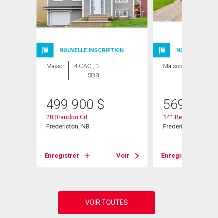
ION
NOUVELLE INSCRIPTION
NOUVELLE INSC
Maison
4 CAC , 2
Maison
4 CAC , 3
SDB
SDB
499 900
$
569 900
28 Brandon Crt
141 Regiment Cree
Fredericton, NB
Fredericton, NB
Voir
Enregistrer
Voir
Enregistrer