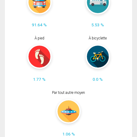
91.64 %
5.53 %
À pied
À bicyclette
1.77 %
0.0 %
Par tout autre moyen
1.06 %