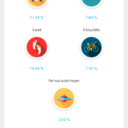
71.39 %
7.82 %
À pied
À bicyclette
16.64 %
1.53 %
Par tout autre moyen
2.62 %