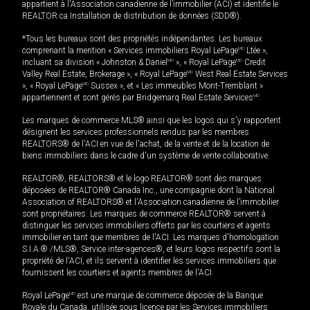
appartient à l'Association canadienne de l’immobilier (ACI) et identifie le
REALTOR.ca Installation de distribution de données (SDD®).
*Tous les bureaux sont des propriétés indépendantes. Les bureaux
comprenant la mention « Services immobiliers Royal LePage
MD
Ltée »,
incluant sa division « Johnston & Daniel
MD
», « Royal LePage
MD
Credit
Valley Real Estate, Brokerage », « Royal LePage
MD
West Real Estate Services
», « Royal LePage
MD
Sussex », et « Les immeubles Mont-Tremblant »
appartiennent et sont gérés par Bridgemarq Real Estate Services
MD
.
Les marques de commerce MLS® ainsi que les logos qui s'y rapportent
désignent les services professionnels rendus par les membres
REALTORS® de l'ACI en vue de l'achat, de la vente et de la location de
biens immobiliers dans le cadre d'un système de vente collaborative.
REALTOR®, REALTORS® et le logo REALTOR® sont des marques
déposées de REALTOR® Canada Inc., une compagnie dont la National
Association of REALTORS® et l'Association canadienne de l’immobilier
sont propriétaires. Les marques de commerce REALTOR® servent à
distinguer les services immobiliers offerts par les courtiers et agents
immobilier en tant que membres de l'ACI. Les marques d'homologation
S.I.A.® /MLS®, Service inter-agences®, et leurs logos respectifs sont la
propriété de l'ACI, et ils servent à identifier les services immobiliers que
fournissent les courtiers et agents membres de l'ACI.
Royal LePage
MD
est une marque de commerce déposée de la Banque
Royale du Canada, utilisée sous licence par les Services immobiliers