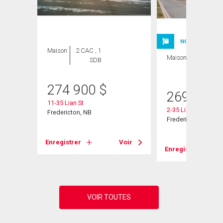
NOUVELLE INSC
Maison
2 CAC , 1
Maison
2 CAC , 1
SDB
SDB
274 900
$
269 900
11-35 Lian St
2-35 Lian St
Fredericton, NB
Fredericton, NB
Voir
Enregistrer
Voir
Enregistrer