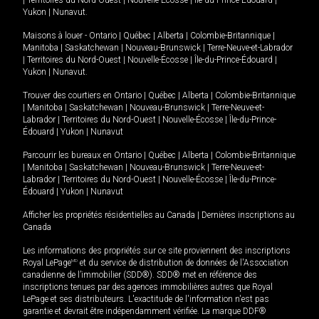
|
Territoires du Nord-Ouest
|
Nouvelle-Écosse
|
Île-du-Prince-Édouard
|
Yukon
|
Nunavut
.
Maisons à louer -
Ontario
|
Québec
|
Alberta
|
Colombie-Britannique
|
Manitoba
|
Saskatchewan
|
Nouveau-Brunswick
|
Terre-Neuve-et-Labrador
|
Territoires du Nord-Ouest
|
Nouvelle-Écosse
|
Île-du-Prince-Édouard
|
Yukon
|
Nunavut
.
Trouver des courtiers en
Ontario
|
Québec
|
Alberta
|
Colombie-Britannique
|
Manitoba
|
Saskatchewan
|
Nouveau-Brunswick
|
Terre-Neuve-et-
Labrador
|
Territoires du Nord-Ouest
|
Nouvelle-Écosse
|
Île-du-Prince-
Édouard
|
Yukon
|
Nunavut
Parcourir les bureaux en
Ontario
|
Québec
|
Alberta
|
Colombie-Britannique
|
Manitoba
|
Saskatchewan
|
Nouveau-Brunswick
|
Terre-Neuve-et-
Labrador
|
Territoires du Nord-Ouest
|
Nouvelle-Écosse
|
Île-du-Prince-
Édouard
|
Yukon
|
Nunavut
Afficher les propriétés résidentielles au Canada
|
Dernières inscriptions au
Canada
Les informations des propriétés sur ce site proviennent des inscriptions
Royal LePage
MD
et du service de distribution de données de l'Association
canadienne de l’immobilier (SDD®). SDD® met en référence des
inscriptions tenues par des agences immobilières autres que Royal
LePage et ses distributeurs. L'exactitude de l'information n'est pas
garantie et devrait être indépendamment vérifiée. La marque DDF®