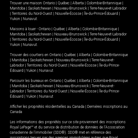
Trouver une maison
Ontario
|
Québec
|
Alberta
|
Colombie-Britannique
|
Manitoba
|
Saskatchewan
|
Nouveau-Brunswick
|
Terre-Neuve-et-Labrador
|
Territoires du Nord-Ouest
|
Nouvelle-Écosse
|
Île-du-Prince-Édouard
|
Yukon
|
Nunavut
.
Maisons à louer -
Ontario
|
Québec
|
Alberta
|
Colombie-Britannique
|
Manitoba
|
Saskatchewan
|
Nouveau-Brunswick
|
Terre-Neuve-et-Labrador
|
Territoires du Nord-Ouest
|
Nouvelle-Écosse
|
Île-du-Prince-Édouard
|
Yukon
|
Nunavut
.
Trouver des courtiers en
Ontario
|
Québec
|
Alberta
|
Colombie-Britannique
|
Manitoba
|
Saskatchewan
|
Nouveau-Brunswick
|
Terre-Neuve-et-
Labrador
|
Territoires du Nord-Ouest
|
Nouvelle-Écosse
|
Île-du-Prince-
Édouard
|
Yukon
|
Nunavut
Parcourir les bureaux en
Ontario
|
Québec
|
Alberta
|
Colombie-Britannique
|
Manitoba
|
Saskatchewan
|
Nouveau-Brunswick
|
Terre-Neuve-et-
Labrador
|
Territoires du Nord-Ouest
|
Nouvelle-Écosse
|
Île-du-Prince-
Édouard
|
Yukon
|
Nunavut
Afficher les propriétés résidentielles au Canada
|
Dernières inscriptions au
Canada
Les informations des propriétés sur ce site proviennent des inscriptions
Royal LePage
MD
et du service de distribution de données de l'Association
canadienne de l’immobilier (SDD®). SDD® met en référence des
inscriptions tenues par des agences immobilières autres que Royal