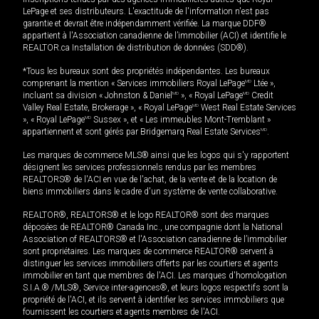
LePage et ses distributeurs. L'exactitude de l'information n'est pas
garantie et devrait être indépendamment vérifiée. La marque DDF®
appartient à l'Association canadienne de l’immobilier (ACI) et identifie le
REALTOR.ca Installation de distribution de données (SDD®).
*Tous les bureaux sont des propriétés indépendantes. Les bureaux
comprenant la mention « Services immobiliers Royal LePage
MD
Ltée »,
incluant sa division « Johnston & Daniel
MD
», « Royal LePage
MD
Credit
Valley Real Estate, Brokerage », « Royal LePage
MD
West Real Estate Services
», « Royal LePage
MD
Sussex », et « Les immeubles Mont-Tremblant »
appartiennent et sont gérés par Bridgemarq Real Estate Services
MD
.
Les marques de commerce MLS® ainsi que les logos qui s'y rapportent
désignent les services professionnels rendus par les membres
REALTORS® de l'ACI en vue de l'achat, de la vente et de la location de
biens immobiliers dans le cadre d'un système de vente collaborative.
REALTOR®, REALTORS® et le logo REALTOR® sont des marques
déposées de REALTOR® Canada Inc., une compagnie dont la National
Association of REALTORS® et l'Association canadienne de l’immobilier
sont propriétaires. Les marques de commerce REALTOR® servent à
distinguer les services immobiliers offerts par les courtiers et agents
immobilier en tant que membres de l'ACI. Les marques d'homologation
S.I.A.® /MLS®, Service inter-agences®, et leurs logos respectifs sont la
propriété de l'ACI, et ils servent à identifier les services immobiliers que
fournissent les courtiers et agents membres de l'ACI.