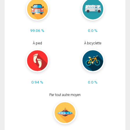
99.06 %
0.0 %
À pied
À bicyclette
0.94 %
0.0 %
Par tout autre moyen