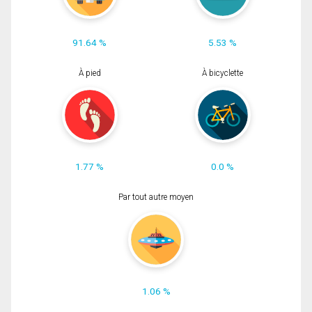
91.64 %
5.53 %
À pied
À bicyclette
1.77 %
0.0 %
Par tout autre moyen
1.06 %