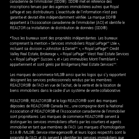
canadienne de l’immobilier (SDD®). SDD® met en référence des
inscriptions tenues par des agences immobilières autres que Royal
LePage et ses distributeurs. L'exactitude de l'information n'est pas
garantie et devrait être indépendamment vérifiée. La marque DDF®
appartient à l'Association canadienne de l’immobilier (ACI) et identifie le
REALTOR.ca Installation de distribution de données (SDD®).
*Tous les bureaux sont des propriétés indépendantes. Les bureaux
comprenant la mention « Services immobiliers Royal LePage
MD
Ltée »,
incluant sa division « Johnston & Daniel
MD
», « Royal LePage
MD
Credit
Valley Real Estate, Brokerage », « Royal LePage
MD
West Real Estate Services
», « Royal LePage
MD
Sussex », et « Les immeubles Mont-Tremblant »
appartiennent et sont gérés par Bridgemarq Real Estate Services
MD
.
Les marques de commerce MLS® ainsi que les logos qui s'y rapportent
désignent les services professionnels rendus par les membres
REALTORS® de l'ACI en vue de l'achat, de la vente et de la location de
biens immobiliers dans le cadre d'un système de vente collaborative.
REALTOR®, REALTORS® et le logo REALTOR® sont des marques
déposées de REALTOR® Canada Inc., une compagnie dont la National
Association of REALTORS® et l'Association canadienne de l’immobilier
sont propriétaires. Les marques de commerce REALTOR® servent à
distinguer les services immobiliers offerts par les courtiers et agents
immobilier en tant que membres de l'ACI. Les marques d'homologation
S.I.A.® /MLS®, Service inter-agences®, et leurs logos respectifs sont la
propriété de l'ACI, et ils servent à identifier les services immobiliers que