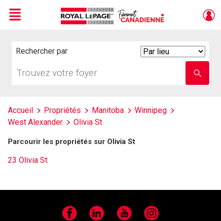
Menu
Live
En Direct
Rechercher par
Search
By
Trouvez
Entrez
votre
le
foyer
nom
de
l'école
Accueil
Propriétés
Manitoba
Winnipeg
West Alexander
Olivia St
Parcourir les propriétés sur Olivia St
23 Olivia St
Facebook
LinkedIn
YouTube
Instagram