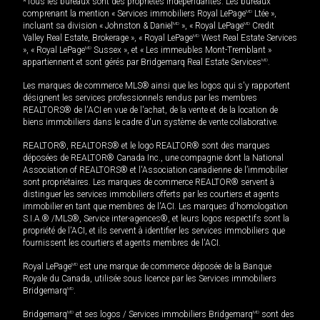
*Tous les bureaux sont des propriétés indépendantes. Les bureaux
comprenant la mention « Services immobiliers Royal LePage
MD
Ltée »,
incluant sa division « Johnston & Daniel
MD
», « Royal LePage
MD
Credit
Valley Real Estate, Brokerage », « Royal LePage
MD
West Real Estate Services
», « Royal LePage
MD
Sussex », et « Les immeubles Mont-Tremblant »
appartiennent et sont gérés par Bridgemarq Real Estate Services
MD
.
Les marques de commerce MLS® ainsi que les logos qui s'y rapportent
désignent les services professionnels rendus par les membres
REALTORS® de l'ACI en vue de l'achat, de la vente et de la location de
biens immobiliers dans le cadre d'un système de vente collaborative.
REALTOR®, REALTORS® et le logo REALTOR® sont des marques
déposées de REALTOR® Canada Inc., une compagnie dont la National
Association of REALTORS® et l'Association canadienne de l’immobilier
sont propriétaires. Les marques de commerce REALTOR® servent à
distinguer les services immobiliers offerts par les courtiers et agents
immobilier en tant que membres de l'ACI. Les marques d'homologation
S.I.A.® /MLS®, Service inter-agences®, et leurs logos respectifs sont la
propriété de l'ACI, et ils servent à identifier les services immobiliers que
fournissent les courtiers et agents membres de l'ACI.
Royal LePage
MD
est une marque de commerce déposée de la Banque
Royale du Canada, utilisée sous licence par les Services immobiliers
Bridgemarq
MD
.
Bridgemarq
MD
et ses logos / Services immobiliers Bridgemarq
MD
sont des