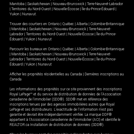
Manitoba
|
Saskatchewan
|
Nouveau-Brunswick
|
Terre-Neuve-et-Labrador
|
Territoires du Nord-Ouest
|
Nouvelle-Écosse
|
Île-du-Prince-Édouard
|
Yukon
|
Nunavut
.
Trouver des courtiers en
Ontario
|
Québec
|
Alberta
|
Colombie-Britannique
|
Manitoba
|
Saskatchewan
|
Nouveau-Brunswick
|
Terre-Neuve-et-
Labrador
|
Territoires du Nord-Ouest
|
Nouvelle-Écosse
|
Île-du-Prince-
Édouard
|
Yukon
|
Nunavut
Parcourir les bureaux en
Ontario
|
Québec
|
Alberta
|
Colombie-Britannique
|
Manitoba
|
Saskatchewan
|
Nouveau-Brunswick
|
Terre-Neuve-et-
Labrador
|
Territoires du Nord-Ouest
|
Nouvelle-Écosse
|
Île-du-Prince-
Édouard
|
Yukon
|
Nunavut
Afficher les propriétés résidentielles au Canada
|
Dernières inscriptions au
Canada
Les informations des propriétés sur ce site proviennent des inscriptions
Royal LePage
MD
et du service de distribution de données de l'Association
canadienne de l’immobilier (SDD®). SDD® met en référence des
inscriptions tenues par des agences immobilières autres que Royal
LePage et ses distributeurs. L'exactitude de l'information n'est pas
garantie et devrait être indépendamment vérifiée. La marque DDF®
appartient à l'Association canadienne de l’immobilier (ACI) et identifie le
REALTOR.ca Installation de distribution de données (SDD®).