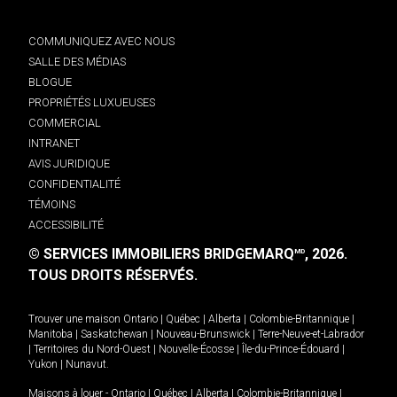
COMMUNIQUEZ AVEC NOUS
SALLE DES MÉDIAS
BLOGUE
PROPRIÉTÉS LUXUEUSES
COMMERCIAL
INTRANET
AVIS JURIDIQUE
CONFIDENTIALITÉ
TÉMOINS
ACCESSIBILITÉ
© SERVICES IMMOBILIERS BRIDGEMARQ
, 2026.
MD
TOUS DROITS RÉSERVÉS.
Trouver une maison
Ontario
|
Québec
|
Alberta
|
Colombie-Britannique
|
Manitoba
|
Saskatchewan
|
Nouveau-Brunswick
|
Terre-Neuve-et-Labrador
|
Territoires du Nord-Ouest
|
Nouvelle-Écosse
|
Île-du-Prince-Édouard
|
Yukon
|
Nunavut
.
Maisons à louer -
Ontario
|
Québec
|
Alberta
|
Colombie-Britannique
|