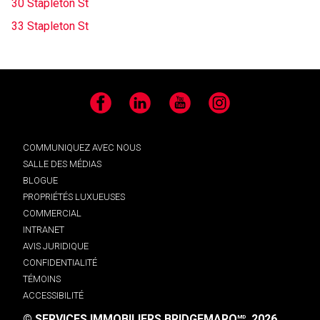
30 Stapleton St
33 Stapleton St
Facebook
LinkedIn
YouTube
Instagram
COMMUNIQUEZ AVEC NOUS
SALLE DES MÉDIAS
BLOGUE
PROPRIÉTÉS LUXUEUSES
COMMERCIAL
INTRANET
AVIS JURIDIQUE
CONFIDENTIALITÉ
TÉMOINS
ACCESSIBILITÉ
© SERVICES IMMOBILIERS BRIDGEMARQ
, 2026.
MD