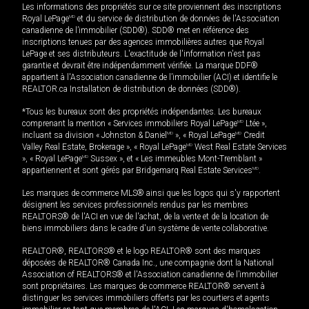
Les informations des propriétés sur ce site proviennent des inscriptions
Royal LePage
MD
et du service de distribution de données de l'Association
canadienne de l’immobilier (SDD®). SDD® met en référence des
inscriptions tenues par des agences immobilières autres que Royal
LePage et ses distributeurs. L'exactitude de l'information n'est pas
garantie et devrait être indépendamment vérifiée. La marque DDF®
appartient à l'Association canadienne de l’immobilier (ACI) et identifie le
REALTOR.ca Installation de distribution de données (SDD®).
*Tous les bureaux sont des propriétés indépendantes. Les bureaux
comprenant la mention « Services immobiliers Royal LePage
MD
Ltée »,
incluant sa division « Johnston & Daniel
MD
», « Royal LePage
MD
Credit
Valley Real Estate, Brokerage », « Royal LePage
MD
West Real Estate Services
», « Royal LePage
MD
Sussex », et « Les immeubles Mont-Tremblant »
appartiennent et sont gérés par Bridgemarq Real Estate Services
MD
.
Les marques de commerce MLS® ainsi que les logos qui s'y rapportent
désignent les services professionnels rendus par les membres
REALTORS® de l'ACI en vue de l'achat, de la vente et de la location de
biens immobiliers dans le cadre d'un système de vente collaborative.
REALTOR®, REALTORS® et le logo REALTOR® sont des marques
déposées de REALTOR® Canada Inc., une compagnie dont la National
Association of REALTORS® et l'Association canadienne de l’immobilier
sont propriétaires. Les marques de commerce REALTOR® servent à
distinguer les services immobiliers offerts par les courtiers et agents