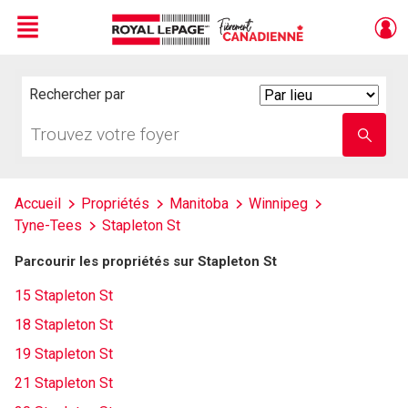
Menu
Live
En Direct
Rechercher par
Search
By
Trouvez
Entrez
votre
le
foyer
nom
de
l'école
Accueil
Propriétés
Manitoba
Winnipeg
Tyne-Tees
Stapleton St
Parcourir les propriétés sur Stapleton St
15 Stapleton St
18 Stapleton St
19 Stapleton St
21 Stapleton St