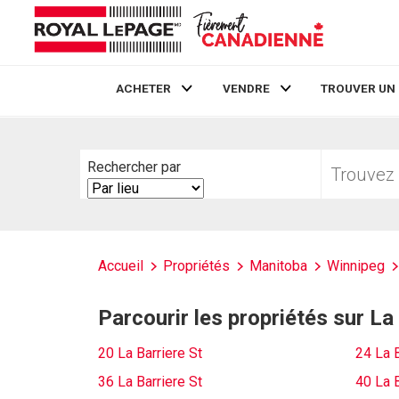
ACHETER
VENDRE
TROUVER UN
Live
En Direct
Trouvez
Rechercher par
votre
Search
foyer
By
Accueil
Propriétés
Manitoba
Winnipeg
Parcourir les propriétés sur La
20 La Barriere St
24 La B
36 La Barriere St
40 La B