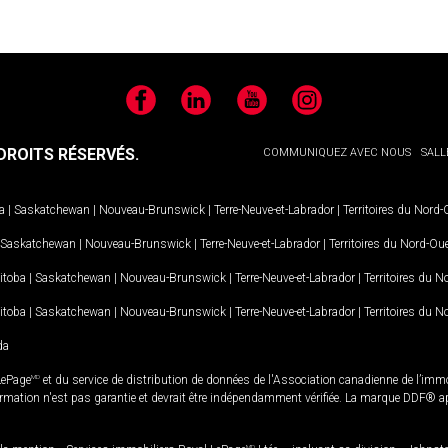
Facebook
LinkedIn
YouTube
Instagram
ROITS RÉSERVÉS.
COMMUNIQUEZ AVEC NOUS
SALL
a
|
Saskatchewan
|
Nouveau-Brunswick
|
Terre-Neuve-et-Labrador
|
Territoires du Nord
Saskatchewan
|
Nouveau-Brunswick
|
Terre-Neuve-et-Labrador
|
Territoires du Nord-Ou
itoba
|
Saskatchewan
|
Nouveau-Brunswick
|
Terre-Neuve-et-Labrador
|
Territoires du 
itoba
|
Saskatchewan
|
Nouveau-Brunswick
|
Terre-Neuve-et-Labrador
|
Territoires du 
da
LePage
MD
et du service de distribution de données de l'Association canadienne de l’im
rmation n'est pas garantie et devrait être indépendamment vérifiée. La marque DDF® appa
MD