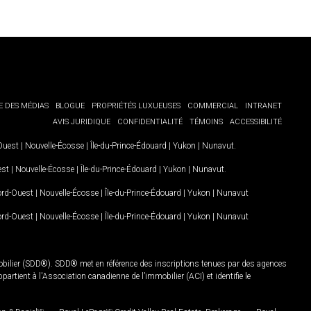
E DES MÉDIAS
BLOGUE
PROPRIÉTÉS LUXUEUSES
COMMERCIAL
INTRANET
AVIS JURIDIQUE
CONFIDENTIALITÉ
TÉMOINS
ACCESSIBILITÉ
-Ouest
|
Nouvelle-Écosse
|
Île-du-Prince-Édouard
|
Yukon
|
Nunavut
.
est
|
Nouvelle-Écosse
|
Île-du-Prince-Édouard
|
Yukon
|
Nunavut
.
Nord-Ouest
|
Nouvelle-Écosse
|
Île-du-Prince-Édouard
|
Yukon
|
Nunavut
Nord-Ouest
|
Nouvelle-Écosse
|
Île-du-Prince-Édouard
|
Yukon
|
Nunavut
mobilier (SDD®). SDD® met en référence des inscriptions tenues par des agences
rtient à l'Association canadienne de l’immobilier (ACI) et identifie le
MD
MD