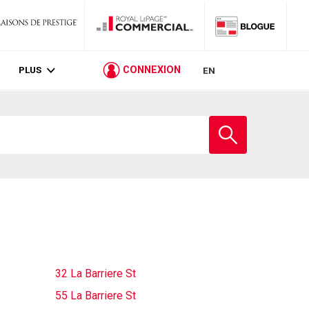
PLUS
CONNEXION
EN
Entrez
le
nom
de
l'école
32 La Barriere St
55 La Barriere St