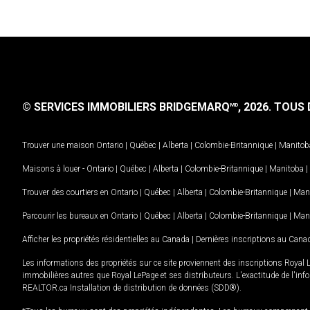
© SERVICES IMMOBILIERS BRIDGEMARQ
, 2026.
TOUS D
MD
Trouver une maison
Ontario
|
Québec
|
Alberta
|
Colombie-Britannique
|
Manitob
Maisons à louer -
Ontario
|
Québec
|
Alberta
|
Colombie-Britannique
|
Manitoba
|
Trouver des courtiers en
Ontario
|
Québec
|
Alberta
|
Colombie-Britannique
|
Man
Parcourir les bureaux en
Ontario
|
Québec
|
Alberta
|
Colombie-Britannique
|
Man
Afficher les propriétés résidentielles au Canada
|
Dernières inscriptions au Cana
Les informations des propriétés sur ce site proviennent des inscriptions Royal 
immobilières autres que Royal LePage et ses distributeurs. L'exactitude de l'info
REALTOR.ca Installation de distribution de données (SDD®).