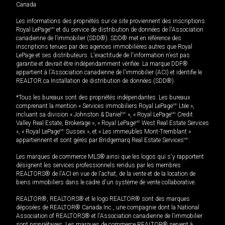
Canada
Les informations des propriétés sur ce site proviennent des inscriptions
Royal LePage
MD
et du service de distribution de données de l'Association
canadienne de l’immobilier (SDD®). SDD® met en référence des
inscriptions tenues par des agences immobilières autres que Royal
LePage et ses distributeurs. L'exactitude de l'information n'est pas
garantie et devrait être indépendamment vérifiée. La marque DDF®
appartient à l'Association canadienne de l’immobilier (ACI) et identifie le
REALTOR.ca Installation de distribution de données (SDD®).
*Tous les bureaux sont des propriétés indépendantes. Les bureaux
comprenant la mention « Services immobiliers Royal LePage
MD
Ltée »,
incluant sa division « Johnston & Daniel
MD
», « Royal LePage
MD
Credit
Valley Real Estate, Brokerage », « Royal LePage
MD
West Real Estate Services
», « Royal LePage
MD
Sussex », et « Les immeubles Mont-Tremblant »
appartiennent et sont gérés par Bridgemarq Real Estate Services
MD
.
Les marques de commerce MLS® ainsi que les logos qui s'y rapportent
désignent les services professionnels rendus par les membres
REALTORS® de l'ACI en vue de l'achat, de la vente et de la location de
biens immobiliers dans le cadre d'un système de vente collaborative.
REALTOR®, REALTORS® et le logo REALTOR® sont des marques
déposées de REALTOR® Canada Inc., une compagnie dont la National
Association of REALTORS® et l'Association canadienne de l’immobilier
sont propriétaires. Les marques de commerce REALTOR® servent à