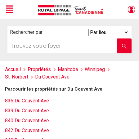
Menu
Live
En Direct
Rechercher par
Search
By
Trouvez
Entrez
votre
le
foyer
nom
de
l'école
Accueil
Propriétés
Manitoba
Winnipeg
St. Norbert
Du Couvent Ave
Parcourir les propriétés sur Du Couvent Ave
836 Du Couvent Ave
839 Du Couvent Ave
840 Du Couvent Ave
842 Du Couvent Ave