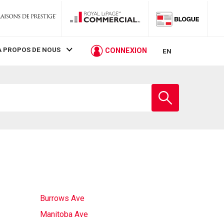
À PROPOS DE NOUS
CONNEXION
EN
Entrez
le
nom
de
l'école
Burrows Ave
Manitoba Ave