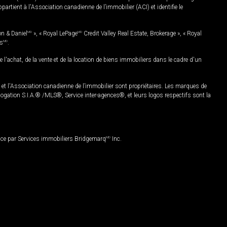
rtient à l'Association canadienne de l’immobilier (ACI) et identifie le
on & Daniel
MD
», « Royal LePage
MD
Credit Valley Real Estate, Brokerage », « Royal
es
MD
.
chat, de la vente et de la location de biens immobiliers dans le cadre d'un
Association canadienne de l’immobilier sont propriétaires. Les marques de
ation S.I.A.® /MLS®, Service inter-agences®, et leurs logos respectifs sont la
nce par Services immobiliers Bridgemarq
MD
Inc.