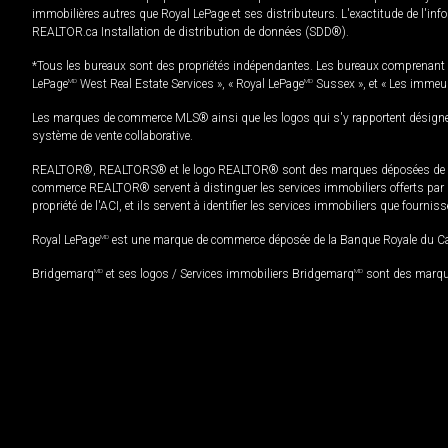
immobilières autres que Royal LePage et ses distributeurs. L'exactitude de l'info
REALTOR.ca Installation de distribution de données (SDD®).
*Tous les bureaux sont des propriétés indépendantes. Les bureaux comprenant 
LePage
MD
West Real Estate Services », « Royal LePage
MD
Sussex », et « Les immeu
Les marques de commerce MLS® ainsi que les logos qui s'y rapportent désignent
système de vente collaborative.
REALTOR®, REALTORS® et le logo REALTOR® sont des marques déposées de REAL
commerce REALTOR® servent à distinguer les services immobiliers offerts par le
propriété de l'ACI, et ils servent à identifier les services immobiliers que fourni
Royal LePage
MD
est une marque de commerce déposée de la Banque Royale du Cana
Bridgemarq
MD
et ses logos / Services immobiliers Bridgemarq
MD
sont des marque