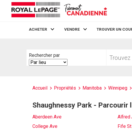
ACHETER
VENDRE
TROUVER UN COU
Live
En Direct
Trouvez
Rechercher par
votre
Search
foyer
By
Accueil
Propriétés
Manitoba
Winnipeg
Shaughnessy Park - Parcourir l
Aberdeen Ave
Alfred
College Ave
Fife St