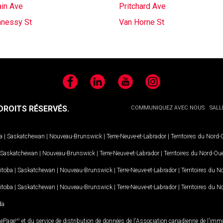
in Ave
Pritchard Ave
nessy St
Van Horne St
Facebook
LinkedIn
YouTube
Instagram
ROITS RÉSERVÉS.
COMMUNIQUEZ AVEC NOUS
SALL
a
|
Saskatchewan
|
Nouveau-Brunswick
|
Terre-Neuve-et-Labrador
|
Territoires du Nord
Saskatchewan
|
Nouveau-Brunswick
|
Terre-Neuve-et-Labrador
|
Territoires du Nord-Ou
itoba
|
Saskatchewan
|
Nouveau-Brunswick
|
Terre-Neuve-et-Labrador
|
Territoires du 
itoba
|
Saskatchewan
|
Nouveau-Brunswick
|
Terre-Neuve-et-Labrador
|
Territoires du 
da
LePage
MD
et du service de distribution de données de l'Association canadienne de l’im