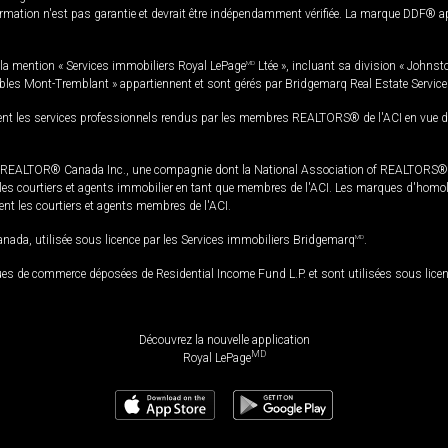
rmation n'est pas garantie et devrait être indépendamment vérifiée. La marque DDF® appa
la mention « Services immobiliers Royal LePage
MD
Ltée », incluant sa division « Johnst
bles Mont-Tremblant » appartiennent et sont gérés par Bridgemarq Real Estate Servic
 les services professionnels rendus par les membres REALTORS® de l'ACI en vue de l'a
TOR® Canada Inc., une compagnie dont la National Association of REALTORS® et l'
s courtiers et agents immobilier en tant que membres de l'ACI. Les marques d'homolog
ssent les courtiers et agents membres de l'ACI.
da, utilisée sous licence par les Services immobiliers Bridgemarq
MD
.
s de commerce déposées de Residential Income Fund L.P. et sont utilisées sous lice
Découvrez la nouvelle application
MD
Royal LePage