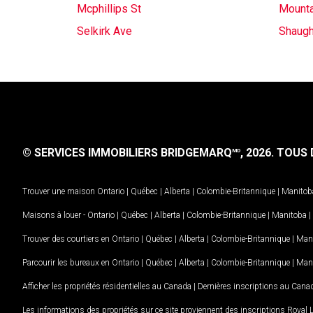
Mcphillips St
Mounta
Selkirk Ave
Shaugh
© SERVICES IMMOBILIERS BRIDGEMARQ
, 2026.
TOUS D
MD
Trouver une maison
Ontario
|
Québec
|
Alberta
|
Colombie-Britannique
|
Manitob
Maisons à louer -
Ontario
|
Québec
|
Alberta
|
Colombie-Britannique
|
Manitoba
|
Trouver des courtiers en
Ontario
|
Québec
|
Alberta
|
Colombie-Britannique
|
Man
Parcourir les bureaux en
Ontario
|
Québec
|
Alberta
|
Colombie-Britannique
|
Man
Afficher les propriétés résidentielles au Canada
|
Dernières inscriptions au Cana
Les informations des propriétés sur ce site proviennent des inscriptions Royal 