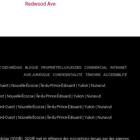
Redwood Ave
E DES MÉDIAS
BLOGUE
PROPRIÉTÉS LUXUEUSES
COMMERCIAL
INTRANET
AVIS JURIDIQUE
CONFIDENTIALITÉ
TÉMOINS
ACCESSIBILITÉ
-Ouest
|
Nouvelle-Écosse
|
Île-du-Prince-Édouard
|
Yukon
|
Nunavut
.
est
|
Nouvelle-Écosse
|
Île-du-Prince-Édouard
|
Yukon
|
Nunavut
.
Nord-Ouest
|
Nouvelle-Écosse
|
Île-du-Prince-Édouard
|
Yukon
|
Nunavut
Nord-Ouest
|
Nouvelle-Écosse
|
Île-du-Prince-Édouard
|
Yukon
|
Nunavut
mobilier (SDD®). SDD® met en référence des inscriptions tenues par des agences