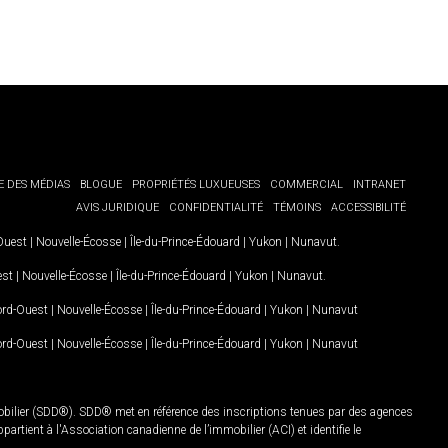
E DES MÉDIAS
BLOGUE
PROPRIÉTÉS LUXUEUSES
COMMERCIAL
INTRANET
AVIS JURIDIQUE
CONFIDENTIALITÉ
TÉMOINS
ACCESSIBILITÉ
-Ouest
|
Nouvelle-Écosse
|
Île-du-Prince-Édouard
|
Yukon
|
Nunavut
.
est
|
Nouvelle-Écosse
|
Île-du-Prince-Édouard
|
Yukon
|
Nunavut
.
Nord-Ouest
|
Nouvelle-Écosse
|
Île-du-Prince-Édouard
|
Yukon
|
Nunavut
Nord-Ouest
|
Nouvelle-Écosse
|
Île-du-Prince-Édouard
|
Yukon
|
Nunavut
mobilier (SDD®). SDD® met en référence des inscriptions tenues par des agences
rtient à l'Association canadienne de l’immobilier (ACI) et identifie le