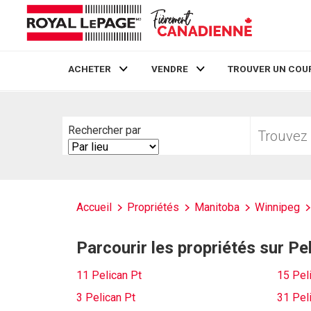
ACHETER
VENDRE
TROUVER UN COU
Live
En Direct
Trouvez
Rechercher par
votre
Search
foyer
By
Accueil
Propriétés
Manitoba
Winnipeg
Parcourir les propriétés sur Pe
11 Pelican Pt
15 Pel
3 Pelican Pt
31 Pel