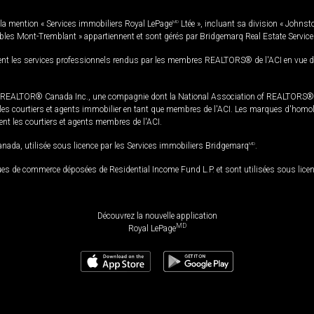
la mention « Services immobiliers Royal LePage
MD
Ltée », incluant sa division « Johnst
bles Mont-Tremblant » appartiennent et sont gérés par Bridgemarq Real Estate Servic
 les services professionnels rendus par les membres REALTORS® de l'ACI en vue de l'a
TOR® Canada Inc., une compagnie dont la National Association of REALTORS® et l'
s courtiers et agents immobilier en tant que membres de l'ACI. Les marques d'homolog
ssent les courtiers et agents membres de l'ACI.
da, utilisée sous licence par les Services immobiliers Bridgemarq
MD
.
s de commerce déposées de Residential Income Fund L.P. et sont utilisées sous lice
Découvrez la nouvelle application
MD
Royal LePage