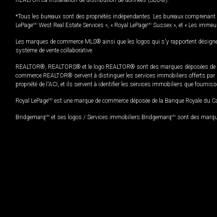
*Tous les bureaux sont des propriétés indépendantes. Les bureaux comprenant 
LePage
MD
West Real Estate Services », « Royal LePage
MD
Sussex », et « Les immeu
Les marques de commerce MLS® ainsi que les logos qui s'y rapportent désignent
système de vente collaborative.
REALTOR®, REALTORS® et le logo REALTOR® sont des marques déposées de REAL
commerce REALTOR® servent à distinguer les services immobiliers offerts par le
propriété de l'ACI, et ils servent à identifier les services immobiliers que fourni
Royal LePage
MD
est une marque de commerce déposée de la Banque Royale du Cana
Bridgemarq
MD
et ses logos / Services immobiliers Bridgemarq
MD
sont des marque