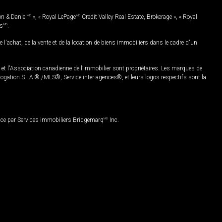
on & Daniel
MD
», « Royal LePage
MD
Credit Valley Real Estate, Brokerage », « Royal
es
MD
.
chat, de la vente et de la location de biens immobiliers dans le cadre d'un
Association canadienne de l’immobilier sont propriétaires. Les marques de
ation S.I.A.® /MLS®, Service inter-agences®, et leurs logos respectifs sont la
nce par Services immobiliers Bridgemarq
MD
Inc.