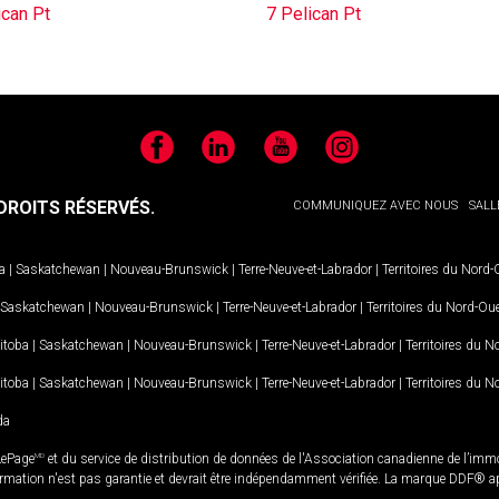
ican Pt
7 Pelican Pt
Facebook
LinkedIn
YouTube
Instagram
ROITS RÉSERVÉS.
COMMUNIQUEZ AVEC NOUS
SALL
a
|
Saskatchewan
|
Nouveau-Brunswick
|
Terre-Neuve-et-Labrador
|
Territoires du Nord
Saskatchewan
|
Nouveau-Brunswick
|
Terre-Neuve-et-Labrador
|
Territoires du Nord-Ou
itoba
|
Saskatchewan
|
Nouveau-Brunswick
|
Terre-Neuve-et-Labrador
|
Territoires du 
itoba
|
Saskatchewan
|
Nouveau-Brunswick
|
Terre-Neuve-et-Labrador
|
Territoires du 
da
LePage
MD
et du service de distribution de données de l'Association canadienne de l’im
rmation n'est pas garantie et devrait être indépendamment vérifiée. La marque DDF® appa