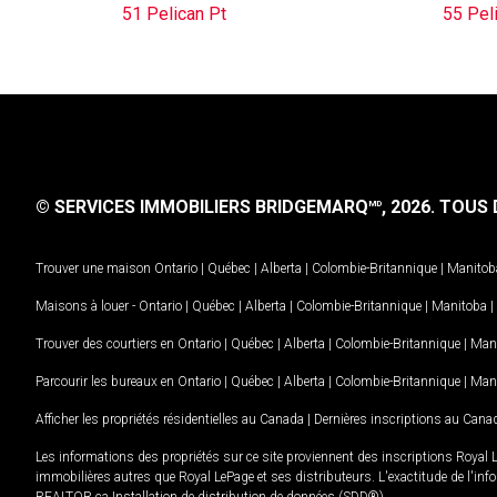
51 Pelican Pt
55 Pel
© SERVICES IMMOBILIERS BRIDGEMARQ
, 2026.
TOUS D
MD
Trouver une maison
Ontario
|
Québec
|
Alberta
|
Colombie-Britannique
|
Manitob
Maisons à louer -
Ontario
|
Québec
|
Alberta
|
Colombie-Britannique
|
Manitoba
|
Trouver des courtiers en
Ontario
|
Québec
|
Alberta
|
Colombie-Britannique
|
Man
Parcourir les bureaux en
Ontario
|
Québec
|
Alberta
|
Colombie-Britannique
|
Man
Afficher les propriétés résidentielles au Canada
|
Dernières inscriptions au Cana
Les informations des propriétés sur ce site proviennent des inscriptions Royal 
immobilières autres que Royal LePage et ses distributeurs. L'exactitude de l'info
REALTOR.ca Installation de distribution de données (SDD®).