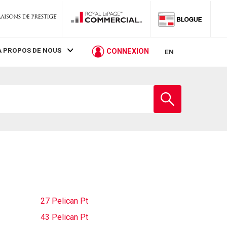
À PROPOS DE NOUS
CONNEXION
EN
Entrez
le
nom
de
l'école
27 Pelican Pt
43 Pelican Pt