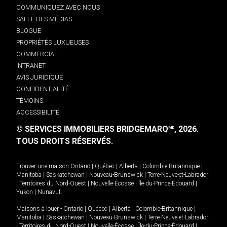
COMMUNIQUEZ AVEC NOUS
SALLE DES MÉDIAS
BLOGUE
PROPRIÉTÉS LUXUEUSES
COMMERCIAL
INTRANET
AVIS JURIDIQUE
CONFIDENTIALITÉ
TÉMOINS
ACCESSIBILITÉ
© SERVICES IMMOBILIERS BRIDGEMARQ
, 2026.
MD
TOUS DROITS RÉSERVÉS.
Trouver une maison
Ontario
|
Québec
|
Alberta
|
Colombie-Britannique
|
Manitoba
|
Saskatchewan
|
Nouveau-Brunswick
|
Terre-Neuve-et-Labrador
|
Territoires du Nord-Ouest
|
Nouvelle-Écosse
|
Île-du-Prince-Édouard
|
Yukon
|
Nunavut
.
Maisons à louer -
Ontario
|
Québec
|
Alberta
|
Colombie-Britannique
|
Manitoba
|
Saskatchewan
|
Nouveau-Brunswick
|
Terre-Neuve-et-Labrador
|
Territoires du Nord-Ouest
|
Nouvelle-Écosse
|
Île-du-Prince-Édouard
|