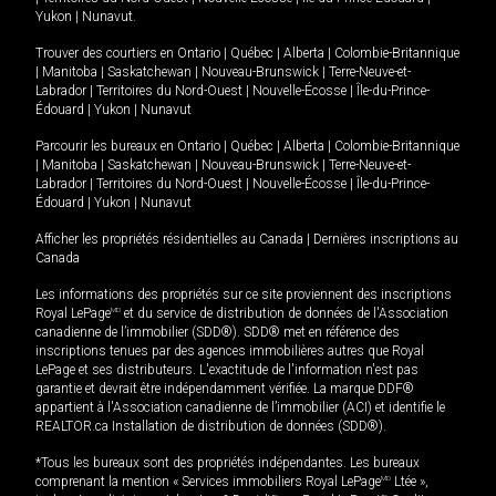
Yukon
|
Nunavut
.
Trouver des courtiers en
Ontario
|
Québec
|
Alberta
|
Colombie-Britannique
|
Manitoba
|
Saskatchewan
|
Nouveau-Brunswick
|
Terre-Neuve-et-
Labrador
|
Territoires du Nord-Ouest
|
Nouvelle-Écosse
|
Île-du-Prince-
Édouard
|
Yukon
|
Nunavut
Parcourir les bureaux en
Ontario
|
Québec
|
Alberta
|
Colombie-Britannique
|
Manitoba
|
Saskatchewan
|
Nouveau-Brunswick
|
Terre-Neuve-et-
Labrador
|
Territoires du Nord-Ouest
|
Nouvelle-Écosse
|
Île-du-Prince-
Édouard
|
Yukon
|
Nunavut
Afficher les propriétés résidentielles au Canada
|
Dernières inscriptions au
Canada
Les informations des propriétés sur ce site proviennent des inscriptions
Royal LePage
MD
et du service de distribution de données de l'Association
canadienne de l’immobilier (SDD®). SDD® met en référence des
inscriptions tenues par des agences immobilières autres que Royal
LePage et ses distributeurs. L'exactitude de l'information n'est pas
garantie et devrait être indépendamment vérifiée. La marque DDF®
appartient à l'Association canadienne de l’immobilier (ACI) et identifie le
REALTOR.ca Installation de distribution de données (SDD®).
*Tous les bureaux sont des propriétés indépendantes. Les bureaux
comprenant la mention « Services immobiliers Royal LePage
MD
Ltée »,