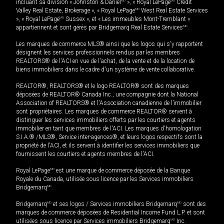
incluant sa division « Johnston & Daniel
MD
», « Royal LePage
MD
Credit
Valley Real Estate, Brokerage », « Royal LePage
MD
West Real Estate Services
», « Royal LePage
MD
Sussex », et « Les immeubles Mont-Tremblant »
appartiennent et sont gérés par Bridgemarq Real Estate Services
MD
.
Les marques de commerce MLS® ainsi que les logos qui s'y rapportent
désignent les services professionnels rendus par les membres
REALTORS® de l'ACI en vue de l'achat, de la vente et de la location de
biens immobiliers dans le cadre d'un système de vente collaborative.
REALTOR®, REALTORS® et le logo REALTOR® sont des marques
déposées de REALTOR® Canada Inc., une compagnie dont la National
Association of REALTORS® et l'Association canadienne de l’immobilier
sont propriétaires. Les marques de commerce REALTOR® servent à
distinguer les services immobiliers offerts par les courtiers et agents
immobilier en tant que membres de l'ACI. Les marques d'homologation
S.I.A.® /MLS®, Service inter-agences®, et leurs logos respectifs sont la
propriété de l'ACI, et ils servent à identifier les services immobiliers que
fournissent les courtiers et agents membres de l'ACI.
Royal LePage
MD
est une marque de commerce déposée de la Banque
Royale du Canada, utilisée sous licence par les Services immobiliers
Bridgemarq
MD
.
Bridgemarq
MD
et ses logos / Services immobiliers Bridgemarq
MD
sont des
marques de commerce déposées de Residential Income Fund L.P. et sont
utilisées sous licence par Services immobiliers Bridgemarq
MD
Inc.