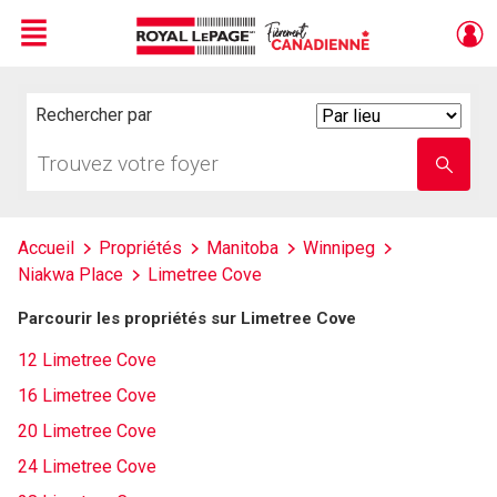
Menu
Live
En Direct
Rechercher par
Search
By
Trouvez
Entrez
votre
le
foyer
nom
de
l'école
Accueil
Propriétés
Manitoba
Winnipeg
Niakwa Place
Limetree Cove
Parcourir les propriétés sur Limetree Cove
12 Limetree Cove
16 Limetree Cove
20 Limetree Cove
24 Limetree Cove